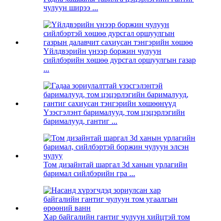
чулуун ширээ ...
Үйлдвэрийн үнээр боржин чулуун
сийлбэрийн хөшөө дурсгал оршуулгын газар
...
Үзэсгэлэнт барималууд, том цэцэрлэгийн
барималууд, гантиг ...
Том дизайнтай шаргал 3d ханын урлагийн
баримал сийлбэрийн гра ...
Хар байгалийн гантиг чулуун хийцтэй том