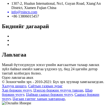
1307-2, Hualun International, No1, Guyan Road, Xiang'An
District, Xiamen Fujian China
info@rsincn.com
+86 13806015457
Биднийг дагаарай
Лавлагаа
Манай бүтээгдэхүүн эсвэл үнийн жагсаалтын талаар лавлах
зүйл байвал имэйл хаягаа үлдээнэ үү, бид 24 цагийн дотор
тантай холбогдох болно.
Одоо лавлагаа авах
© Зохиогчийн эрх - 2010-2021: Бүх эрх хуулиар хамгаалагдсан.
Халуун шошго
,
Сайтын газрын зураг
Хар боржин чулуу
,
Цэнхэр боржин чулуун тавцан
,
Шар
боржин чулуу
,
Цайвар саарал боржин чулуу
,
Саарал боржин
чулуу
,
Цагаан гантиг ханын хавтанцар
,