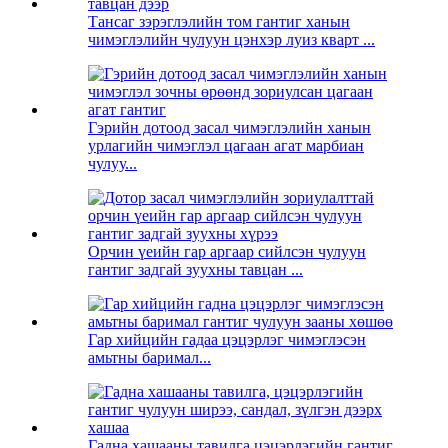
Тансаг зэрэглэлийн том гантиг ханын
чимэглэлийн чулуун цэнхэр луиз кварт ...
Гэрийн дотоод засал чимэглэлийн ханын
урлагийн чимэглэл цагаан агат марбиан
чулуу...
Орчин үеийн гар аргаар сийлсэн чулуун
гантиг задгай зуухны тавцан ...
Гар хийцийн гадаа цэцэрлэг чимэглэсэн
амьтны баримал...
Гадна хашааны тавилга цэцэрлэгийн гантиг