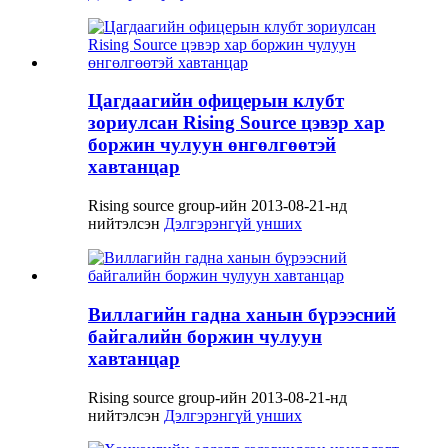
Цагдаагийн офицерын клубт
зориулсан Rising Source цэвэр хар
боржин чулуун өнгөлгөөтэй
хавтанцар
Rising source group-ийн 2013-08-21-нд
нийтэлсэн
Дэлгэрэнгүй унших
Виллагийн гадна ханын бүрээсний
байгалийн боржин чулуун
хавтанцар
Rising source group-ийн 2013-08-21-нд
нийтэлсэн
Дэлгэрэнгүй унших