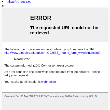
Имэйл илгээх
x