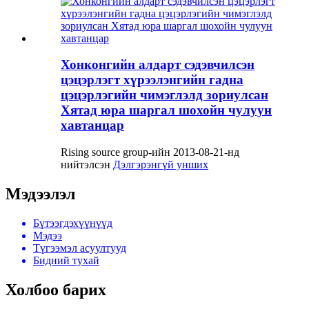
Хонконгийн алдарт сэдэвчилсэн
цэцэрлэгт хүрээлэнгийн гадна
цэцэрлэгийн чимэглэлд зориулсан
Хятад юра шаргал шохойн чулуун
хавтанцар
Rising source group-ийн 2013-08-21-нд
нийтэлсэн
Дэлгэрэнгүй унших
Мэдээлэл
Бүтээгдэхүүнүүд
Мэдээ
Түгээмэл асуултууд
Бидний тухай
Холбоо барих