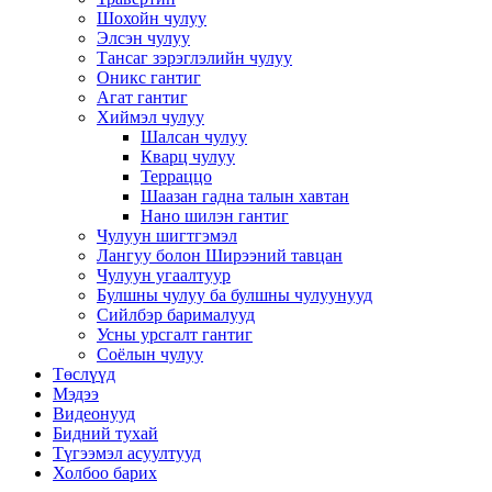
Шохойн чулуу
Элсэн чулуу
Тансаг зэрэглэлийн чулуу
Оникс гантиг
Агат гантиг
Хиймэл чулуу
Шалсан чулуу
Кварц чулуу
Терраццо
Шаазан гадна талын хавтан
Нано шилэн гантиг
Чулуун шигтгэмэл
Лангуу болон Ширээний тавцан
Чулуун угаалтуур
Булшны чулуу ба булшны чулуунууд
Сийлбэр барималууд
Усны урсгалт гантиг
Соёлын чулуу
Төслүүд
Мэдээ
Видеонууд
Бидний тухай
Түгээмэл асуултууд
Холбоо барих