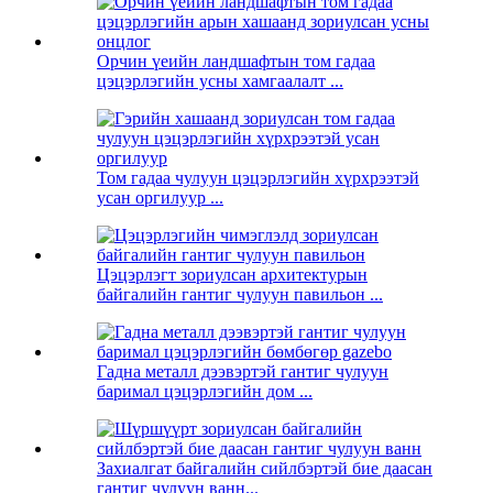
Орчин үеийн ландшафтын том гадаа
цэцэрлэгийн усны хамгаалалт ...
Том гадаа чулуун цэцэрлэгийн хүрхрээтэй
усан оргилуур ...
Цэцэрлэгт зориулсан архитектурын
байгалийн гантиг чулуун павильон ...
Гадна металл дээвэртэй гантиг чулуун
баримал цэцэрлэгийн дом ...
Захиалгат байгалийн сийлбэртэй бие даасан
гантиг чулуун ванн...