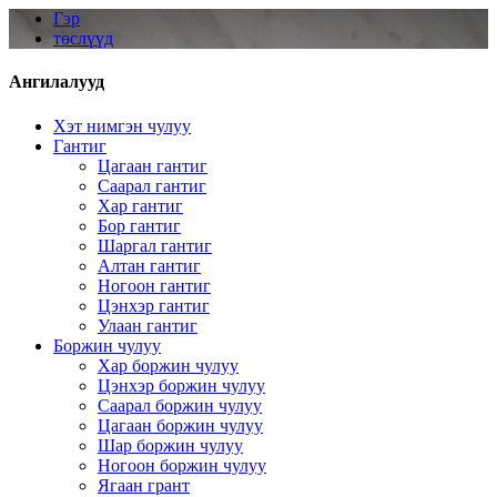
Гэр
төслүүд
Ангилалууд
Хэт нимгэн чулуу
Гантиг
Цагаан гантиг
Саарал гантиг
Хар гантиг
Бор гантиг
Шаргал гантиг
Алтан гантиг
Ногоон гантиг
Цэнхэр гантиг
Улаан гантиг
Боржин чулуу
Хар боржин чулуу
Цэнхэр боржин чулуу
Саарал боржин чулуу
Цагаан боржин чулуу
Шар боржин чулуу
Ногоон боржин чулуу
Ягаан грант