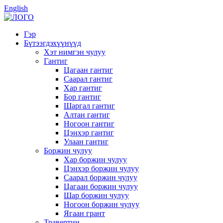
English
Гэр
Бүтээгдэхүүнүүд
Хэт нимгэн чулуу
Гантиг
Цагаан гантиг
Саарал гантиг
Хар гантиг
Бор гантиг
Шаргал гантиг
Алтан гантиг
Ногоон гантиг
Цэнхэр гантиг
Улаан гантиг
Боржин чулуу
Хар боржин чулуу
Цэнхэр боржин чулуу
Саарал боржин чулуу
Цагаан боржин чулуу
Шар боржин чулуу
Ногоон боржин чулуу
Ягаан грант
Травертин