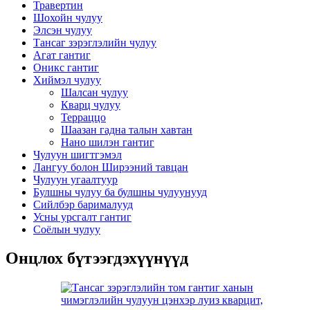
Травертин
Шохойн чулуу
Элсэн чулуу
Тансаг зэрэглэлийн чулуу
Агат гантиг
Оникс гантиг
Хиймэл чулуу
Шалсан чулуу
Кварц чулуу
Терраццо
Шаазан гадна талын хавтан
Нано шилэн гантиг
Чулуун шигтгэмэл
Лангуу болон Ширээний тавцан
Чулуун угаалтуур
Булшны чулуу ба булшны чулуунууд
Сийлбэр барималууд
Усны урсгалт гантиг
Соёлын чулуу
Онцлох бүтээгдэхүүнүүд