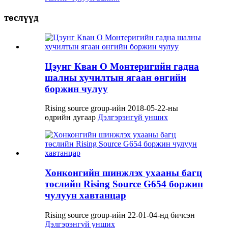
төслүүд
Цэунг Кван О Монтеригийн гадна
шалны хучилтын ягаан өнгийн
боржин чулуу
Rising source group-ийн 2018-05-22-ны
өдрийн дугаар
Дэлгэрэнгүй унших
Хонконгийн шинжлэх ухааны багц
төслийн Rising Source G654 боржин
чулуун хавтанцар
Rising source group-ийн 22-01-04-нд бичсэн
Дэлгэрэнгүй унших