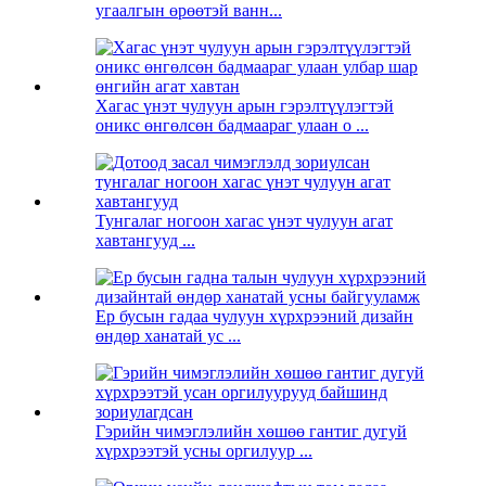
угаалгын өрөөтэй ванн...
Хагас үнэт чулуун арын гэрэлтүүлэгтэй
оникс өнгөлсөн бадмаараг улаан o ...
Тунгалаг ногоон хагас үнэт чулуун агат
хавтангууд ...
Ер бусын гадаа чулуун хүрхрээний дизайн
өндөр ханатай ус ...
Гэрийн чимэглэлийн хөшөө гантиг дугуй
хүрхрээтэй усны оргилуур ...