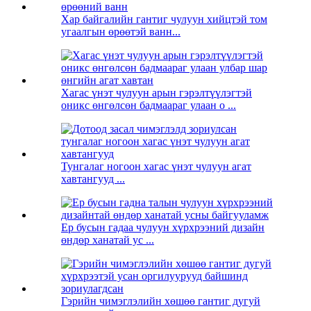
Хар байгалийн гантиг чулуун хийцтэй том
угаалгын өрөөтэй ванн...
Хагас үнэт чулуун арын гэрэлтүүлэгтэй
оникс өнгөлсөн бадмаараг улаан o ...
Тунгалаг ногоон хагас үнэт чулуун агат
хавтангууд ...
Ер бусын гадаа чулуун хүрхрээний дизайн
өндөр ханатай ус ...
Гэрийн чимэглэлийн хөшөө гантиг дугуй