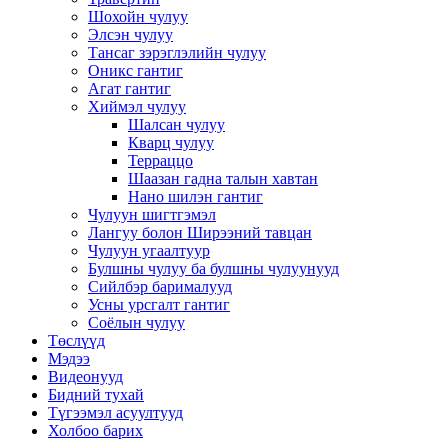
Шохойн чулуу
Элсэн чулуу
Тансаг зэрэглэлийн чулуу
Оникс гантиг
Агат гантиг
Хиймэл чулуу
Шалсан чулуу
Кварц чулуу
Терраццо
Шаазан гадна талын хавтан
Нано шилэн гантиг
Чулуун шигтгэмэл
Лангуу болон Ширээний тавцан
Чулуун угаалтуур
Булшны чулуу ба булшны чулуунууд
Сийлбэр барималууд
Усны урсгалт гантиг
Соёлын чулуу
Төслүүд
Мэдээ
Видеонууд
Бидний тухай
Түгээмэл асуултууд
Холбоо барих