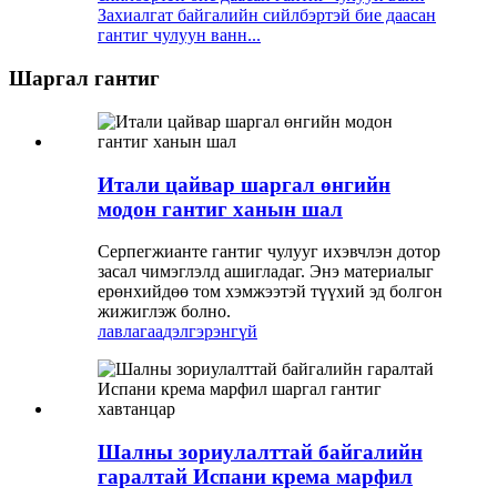
Захиалгат байгалийн сийлбэртэй бие даасан
гантиг чулуун ванн...
Шаргал гантиг
Итали цайвар шаргал өнгийн
модон гантиг ханын шал
Серпегжианте гантиг чулууг ихэвчлэн дотор
засал чимэглэлд ашигладаг. Энэ материалыг
ерөнхийдөө том хэмжээтэй түүхий эд болгон
жижиглэж болно.
лавлагаа
дэлгэрэнгүй
Шалны зориулалттай байгалийн
гаралтай Испани крема марфил