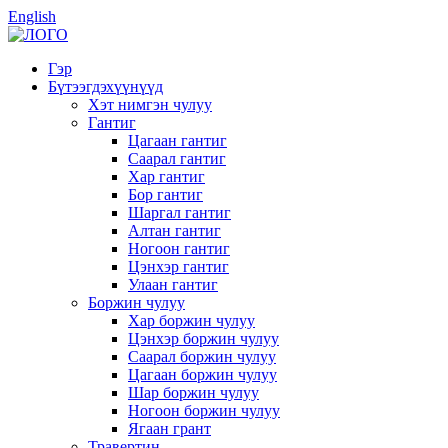
English
Гэр
Бүтээгдэхүүнүүд
Хэт нимгэн чулуу
Гантиг
Цагаан гантиг
Саарал гантиг
Хар гантиг
Бор гантиг
Шаргал гантиг
Алтан гантиг
Ногоон гантиг
Цэнхэр гантиг
Улаан гантиг
Боржин чулуу
Хар боржин чулуу
Цэнхэр боржин чулуу
Саарал боржин чулуу
Цагаан боржин чулуу
Шар боржин чулуу
Ногоон боржин чулуу
Ягаан грант
Травертин