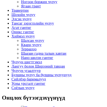
Ногоон боржин чулуу
Ягаан грант
Травертин
Шохойн чулуу
Элсэн чулуу
Тансаг зэрэглэлийн чулуу
Агат гантиг
Оникс гантиг
Хиймэл чулуу
Шалсан чулуу
Кварц чулуу
Терраццо
Шаазан гадна талын хавтан
Нано шилэн гантиг
Чулуун шигтгэмэл
Лангуу болон Ширээний тавцан
Чулуун угаалтуур
Булшны чулуу ба булшны чулуунууд
Сийлбэр барималууд
Усны урсгалт гантиг
Соёлын чулуу
Онцлох бүтээгдэхүүнүүд