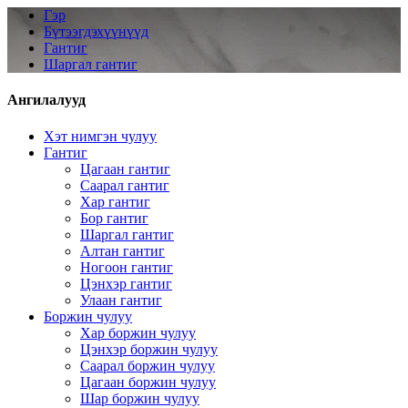
Гэр
Бүтээгдэхүүнүүд
Гантиг
Шаргал гантиг
Ангилалууд
Хэт нимгэн чулуу
Гантиг
Цагаан гантиг
Саарал гантиг
Хар гантиг
Бор гантиг
Шаргал гантиг
Алтан гантиг
Ногоон гантиг
Цэнхэр гантиг
Улаан гантиг
Боржин чулуу
Хар боржин чулуу
Цэнхэр боржин чулуу
Саарал боржин чулуу
Цагаан боржин чулуу
Шар боржин чулуу