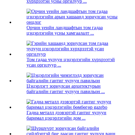
хүрхрээтэй усны оргилуур ...
Орчин үеийн ландшафтын том гадаа
цэцэрлэгийн усны хамгаалалт ...
Том гадаа чулуун цэцэрлэгийн хүрхрээтэй
усан оргилуур ...
Цэцэрлэгт зориулсан архитектурын
байгалийн гантиг чулуун павильон ...
Гадна металл дээвэртэй гантиг чулуун
баримал цэцэрлэгийн дом ...