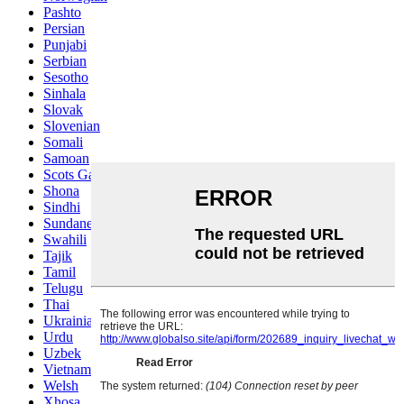
Pashto
Persian
Punjabi
Serbian
Sesotho
Sinhala
Slovak
Slovenian
Somali
Samoan
Scots Gaelic
Shona
Sindhi
Sundanese
Swahili
Tajik
Tamil
Telugu
Thai
Ukrainian
Urdu
Uzbek
Vietnamese
Welsh
Xhosa