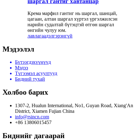
шаргал гантиг хавтанцар
Крема марфил гантиг нь шаргал, шанцай,
цагаан, алтан шаргал хүртэл үргэлжилсэн
нарийн судалтай бүтэцтэй өтгөн шаргал
өнгийн чулуу юм.
лавлагаа
дэлгэрэнгүй
Мэдээлэл
Бүтээгдэхүүнүүд
Мэдээ
Түгээмэл асуултууд
Бидний тухай
Холбоо барих
1307-2, Hualun International, No1, Guyan Road, Xiang'An
District, Xiamen Fujian China
info@rsincn.com
+86 13806015457
Биднийг дагаарай