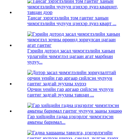
Тансаг зэрэглэлийн том гантиг ханын
чимэглэлийн чулуун цэнхэр луиз кварт ...
Гэрийн дотоод засал чимэглэлийн ханын
урлагийн чимэглэл цагаан агат марбиан
чулуу...
Орчин үеийн гар аргаар сийлсэн чулуун
гантиг задгай зуухны тавцан ...
Гар хийцийн гадаа цэцэрлэг чимэглэсэн
амьтны баримал...