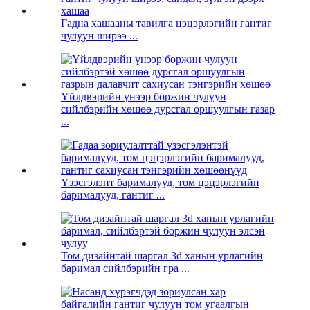
Гадна хашааны тавилга цэцэрлэгийн гантиг
чулуун ширээ ...
Үйлдвэрийн үнээр боржин чулуун
сийлбэрийн хөшөө дурсгал оршуулгын газар
...
Үзэсгэлэнт барималууд, том цэцэрлэгийн
барималууд, гантиг ...
Том дизайнтай шаргал 3d ханын урлагийн
баримал сийлбэрийн гра ...