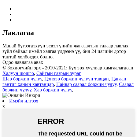
Лавлагаа
Манай бүтээгдэхүүн эсвэл үнийн жагсаалтын талаар лавлах
зүйл байвал имэйл хаягаа үлдээнэ үү, бид 24 цагийн дотор
тантай холбогдох болно.
Одоо лавлагаа авах
© Зохиогчийн эрх - 2010-2021: Бүх эрх хуулиар хамгаалагдсан.
Халуун шошго
,
Сайтын газрын зураг
Шар боржин чулуу
,
Цэнхэр боржин чулуун тавцан
,
Цагаан
гантиг ханын хавтанцар
,
Цайвар саарал боржин чулуу
,
Саарал
боржин чулуу
,
Хар боржин чулуу
,
Имэйл илгээх
x