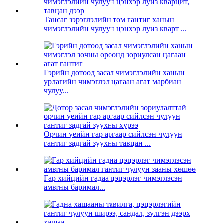
Тансаг зэрэглэлийн том гантиг ханын
чимэглэлийн чулуун цэнхэр луиз кварт ...
Гэрийн дотоод засал чимэглэлийн ханын
урлагийн чимэглэл цагаан агат марбиан
чулуу...
Орчин үеийн гар аргаар сийлсэн чулуун
гантиг задгай зуухны тавцан ...
Гар хийцийн гадаа цэцэрлэг чимэглэсэн
амьтны баримал...