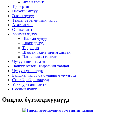
Ягаан грант
Травертин
Шохойн чулуу
Элсэн чулуу
Тансаг зэрэглэлийн чулуу
Агат гантиг
Оникс гантиг
Хиймэл чулуу
Шалсан чулуу
Кварц чулуу
Терраццо
Шаазан гадна талын хавтан
Нано шилэн гантиг
Чулуун шигтгэмэл
Лангуу болон Ширээний тавцан
Чулуун угаалтуур
Булшны чулуу ба булшны чулуунууд
Сийлбэр барималууд
Усны урсгалт гантиг
Соёлын чулуу
Онцлох бүтээгдэхүүнүүд