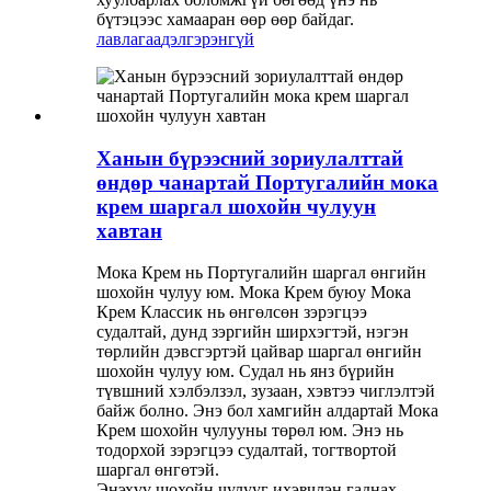
бүтэцээс хамааран өөр өөр байдаг.
лавлагаа
дэлгэрэнгүй
Ханын бүрээсний зориулалттай
өндөр чанартай Португалийн мока
крем шаргал шохойн чулуун
хавтан
Мока Крем нь Португалийн шаргал өнгийн
шохойн чулуу юм. Мока Крем буюу Мока
Крем Классик нь өнгөлсөн зэрэгцээ
судалтай, дунд зэргийн ширхэгтэй, нэгэн
төрлийн дэвсгэртэй цайвар шаргал өнгийн
шохойн чулуу юм. Судал нь янз бүрийн
түвшний хэлбэлзэл, зузаан, хэвтээ чиглэлтэй
байж болно. Энэ бол хамгийн алдартай Мока
Крем шохойн чулууны төрөл юм. Энэ нь
тодорхой зэрэгцээ судалтай, тогтвортой
шаргал өнгөтэй.
Энэхүү шохойн чулууг ихэвчлэн гаднах