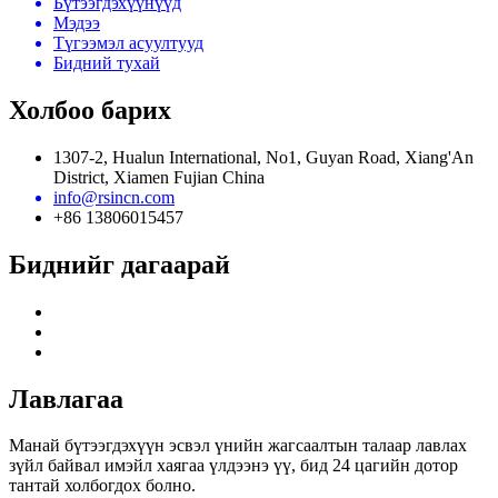
Бүтээгдэхүүнүүд
Мэдээ
Түгээмэл асуултууд
Бидний тухай
Холбоо барих
1307-2, Hualun International, No1, Guyan Road, Xiang'An
District, Xiamen Fujian China
info@rsincn.com
+86 13806015457
Биднийг дагаарай
Лавлагаа
Манай бүтээгдэхүүн эсвэл үнийн жагсаалтын талаар лавлах
зүйл байвал имэйл хаягаа үлдээнэ үү, бид 24 цагийн дотор
тантай холбогдох болно.