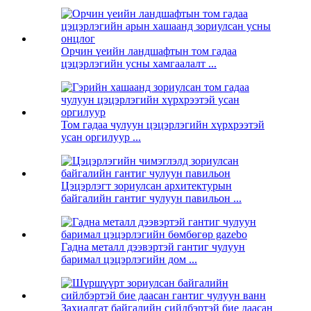
Орчин үеийн ландшафтын том гадаа
цэцэрлэгийн усны хамгаалалт ...
Том гадаа чулуун цэцэрлэгийн хүрхрээтэй
усан оргилуур ...
Цэцэрлэгт зориулсан архитектурын
байгалийн гантиг чулуун павильон ...
Гадна металл дээвэртэй гантиг чулуун
баримал цэцэрлэгийн дом ...
Захиалгат байгалийн сийлбэртэй бие даасан