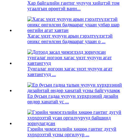
Хар байгалийн гантиг чулуун хийцтэй том
угаалгын өрөөтэй ванн...
Хагас үнэт чулуун арын гэрэлтүүлэгтэй
оникс өнгөлсөн бадмаараг улаан o ...
Тунгалаг ногоон хагас үнэт чулуун агат
хавтангууд ...
Ер бусын гадаа чулуун хүрхрээний дизайн
өндөр ханатай ус ...
Гэрийн чимэглэлийн хөшөө гантиг дугуй
хүрхрээтэй усны оргилуур ...