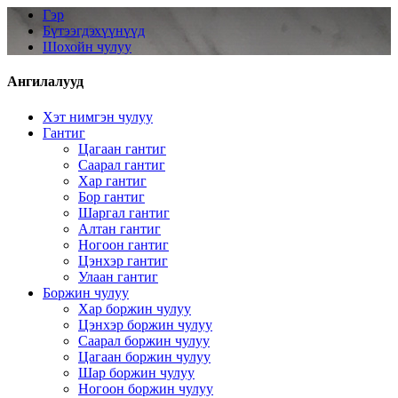
Гэр
Бүтээгдэхүүнүүд
Шохойн чулуу
Ангилалууд
Хэт нимгэн чулуу
Гантиг
Цагаан гантиг
Саарал гантиг
Хар гантиг
Бор гантиг
Шаргал гантиг
Алтан гантиг
Ногоон гантиг
Цэнхэр гантиг
Улаан гантиг
Боржин чулуу
Хар боржин чулуу
Цэнхэр боржин чулуу
Саарал боржин чулуу
Цагаан боржин чулуу
Шар боржин чулуу
Ногоон боржин чулуу