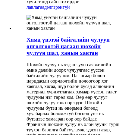
хучилтанд сайн тохирдог.
лавлагаа
дэлгэрэнгүй
Хямд үнэтэй байгалийн чулуун
өнгөлгөөтэй цагаан шохойн
чулуун шал, ханын хавтан
Шохойн чулуу нь хэдэн зуун сая жилийн
өмнө далайн доорх чулуулгаас үүссэн
байгалийн чулуу юм. Цаг агаар болон
царцдасын өөрчлөлтийн нөлөөгөөр хог
хаягдал, хясаа, шүр болон бусад аллювийн
материал хуримтлагдах замаар үүссэн талст
чулууны нэг төрөл юм. Өөр өөр чулууг
шохойн чулуу гэж нэрлэдэг. Шохойн
чулууны бүтэц нь өвөрмөц бөгөөд
хуулбарлах боломжгүй бөгөөд үнэ нь
бүтэцээс хамааран өөр өөр байдаг.
Францын шохойн чулуу нь олон зууны турш
түүхэн барилга байгууламж, эдлэн газар,