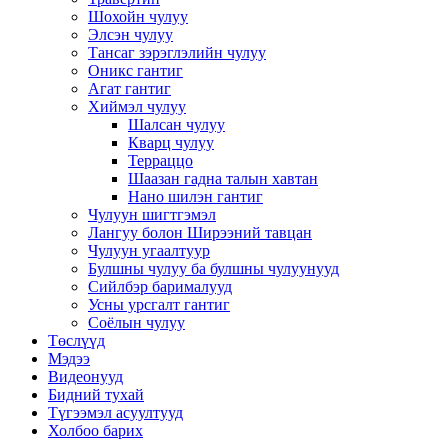
Шохойн чулуу
Элсэн чулуу
Тансаг зэрэглэлийн чулуу
Оникс гантиг
Агат гантиг
Хиймэл чулуу
Шалсан чулуу
Кварц чулуу
Терраццо
Шаазан гадна талын хавтан
Нано шилэн гантиг
Чулуун шигтгэмэл
Лангуу болон Ширээний тавцан
Чулуун угаалтуур
Булшны чулуу ба булшны чулуунууд
Сийлбэр барималууд
Усны урсгалт гантиг
Соёлын чулуу
Төслүүд
Мэдээ
Видеонууд
Бидний тухай
Түгээмэл асуултууд
Холбоо барих