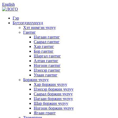
English
Гэр
Бүтээгдэхүүнүүд
Хэт нимгэн чулуу
Гантиг
Цагаан гантиг
Саарал гантиг
Хар гантиг
Бор гантиг
Шаргал гантиг
Алтан гантиг
Ногоон гантиг
Цэнхэр гантиг
Улаан гантиг
Боржин чулуу
Хар боржин чулуу
Цэнхэр боржин чулуу
Саарал боржин чулуу
Цагаан боржин чулуу
Шар боржин чулуу
Ногоон боржин чулуу
Ягаан грант
Травертин