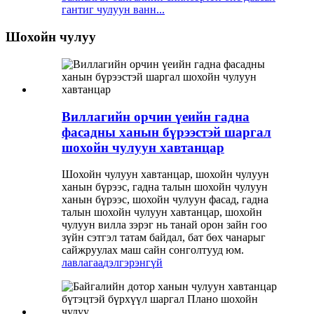
гантиг чулуун ванн...
Шохойн чулуу
Виллагийн орчин үеийн гадна
фасадны ханын бүрээстэй шаргал
шохойн чулуун хавтанцар
Шохойн чулуун хавтанцар, шохойн чулуун
ханын бүрээс, гадна талын шохойн чулуун
ханын бүрээс, шохойн чулуун фасад, гадна
талын шохойн чулуун хавтанцар, шохойн
чулуун вилла зэрэг нь танай орон зайн гоо
зүйн сэтгэл татам байдал, бат бөх чанарыг
сайжруулах маш сайн сонголтууд юм.
лавлагаа
дэлгэрэнгүй