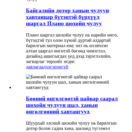
Байгалийн дотор ханын чулуун
хавтанцар бүтэцтэй бүрхүүл
шаргал Плано шохойн чулуу
Плано шаргал шохойн чулуу нь нарийн өнгө,
бүтэцтэй тул олон хүний ​​дуртай алдартай
барилгын материал юм; энэ нь ихэвчлэн
алтан шаргал өнгөтэй бөгөөд чимэглэл,
дизайнд ашиглагдах үед дээд зэрэглэлийн,
загварлаг төрхийг өгдөг.
лавлагаа
дэлгэрэнгүй
Бөөний өнгөлгөөтэй цайвар саарал
шохойн чулуун шал, ханын
өнгөлгөөний хавтангууд
Шуурхай элсний шохойн чулуу нь барилгын
дотор болон гадна хана, шаланд түгээмэл