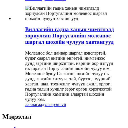
Виллагийн гадна ханын чимэглэлд
зориулсан Португалийн молеанос
шаргал шохойн чулуун хавтангууд
Молеанос бол цайвар шаргал дэвсгэртэй,
бүдэг саарал өнгийн өнгөтэй, нимгэнээс
дунд зэргийн ширхэгтэй, нарийн бор цэгүүд
нь тархсан Португалийн шохойн чулуу юм.
Молеанос буюу Гаскогне шохойн чулуу нь
дунд зэргийн хатуулагтай, бүрээс, нүүрний
хавтан, шал, тохижилт, чулуун ажил, өрлөг,
гадна талын хучилт зэрэг өргөн хэрэглээтэй
Португалийн хамгийн алдартай шохойн
чулуу юм.
лавлагаа
дэлгэрэнгүй
Мэдээлэл