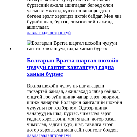
бүрээсний ажилд ашигладаг бөгөөд олон
улсын хэмжээнд хүлээн зөвшөөрөгдсөн
бөгөөд эрэлт хэрэгцээ ихтэй байдаг. Мөн янз
бүрийн шал, бүрээс, чимэглэлийн ажилд
ашигладаг.
лавлагаа
дэлгэрэнгүй
Болгарын Вратза шаргал шохойн
чулуун гантиг хавтангууд гадна
ханын бүрээс
Вратза шохойн чулуу нь цаг агаарын
тэсвэртэй байдал, ажиллахад хялбар байдал,
онцгой гоо зүйн шинж чанар зэрэг өвөрмөц
шинж чанартай Болгарын байгалийн шохойн
чулууны нэг хэлбэр юм. Эдгээр шинж
чанарууд нь шал, бүрээс, чимэглэл зэрэг
гаднах хэрэглээнд, мөн яндан, дотор засал
чимэглэл, задгай зуух, шат, тавилга зэрэг
дотор хэрэглээнд маш сайн сонголт болдог.
лавлагаа
дэлгэрэнгүй