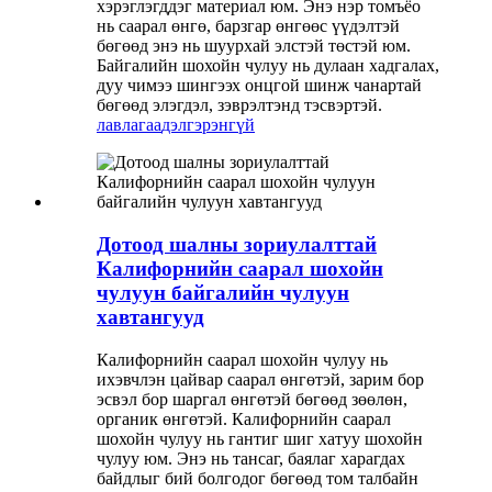
хэрэглэгддэг материал юм. Энэ нэр томъёо
нь саарал өнгө, барзгар өнгөөс үүдэлтэй
бөгөөд энэ нь шуурхай элстэй төстэй юм.
Байгалийн шохойн чулуу нь дулаан хадгалах,
дуу чимээ шингээх онцгой шинж чанартай
бөгөөд элэгдэл, зэврэлтэнд тэсвэртэй.
лавлагаа
дэлгэрэнгүй
Дотоод шалны зориулалттай
Калифорнийн саарал шохойн
чулуун байгалийн чулуун
хавтангууд
Калифорнийн саарал шохойн чулуу нь
ихэвчлэн цайвар саарал өнгөтэй, зарим бор
эсвэл бор шаргал өнгөтэй бөгөөд зөөлөн,
органик өнгөтэй. Калифорнийн саарал
шохойн чулуу нь гантиг шиг хатуу шохойн
чулуу юм. Энэ нь тансаг, баялаг харагдах
байдлыг бий болгодог бөгөөд том талбайн