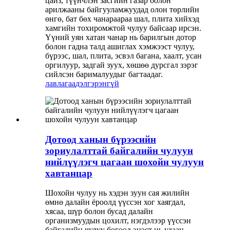
цайз, түүнчлэн засгийн газар болон
арилжааны байгууламжуудад олон төрлийн
өнгө, бат бөх чанараараа шал, плита хийхэд
хамгийн тохиромжтой чулуу байсаар ирсэн.
Үүний уян хатан чанар нь барилгын дотор
болон гадна талд ашиглах хэмжээст чулуу,
бүрээс, шал, плита, эсвэл багана, хаалт, усан
оргилуур, задгай зуух, хөшөө дурсгал зэрэг
сийлсэн барималуудыг багтаадаг.
лавлагаа
дэлгэрэнгүй
Дотоод ханын бүрээсийн
зориулалттай байгалийн чулуун
нийлүүлэгч цагаан шохойн чулуун
хавтанцар
Шохойн чулуу нь хэдэн зуун сая жилийн
өмнө далайн ёроолд үүссэн хог хаягдал,
хясаа, шүр болон бусад далайн
организмуудын цохилт, нэгдэлээр үүссэн
байгалийн чулуу бөгөөд эцэст нь удаан