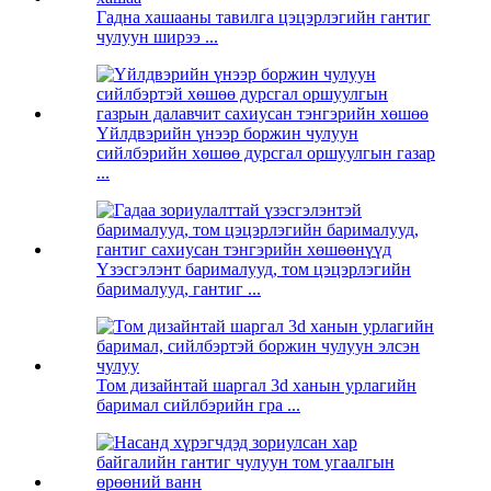
Гадна хашааны тавилга цэцэрлэгийн гантиг
чулуун ширээ ...
Үйлдвэрийн үнээр боржин чулуун
сийлбэрийн хөшөө дурсгал оршуулгын газар
...
Үзэсгэлэнт барималууд, том цэцэрлэгийн
барималууд, гантиг ...
Том дизайнтай шаргал 3d ханын урлагийн
баримал сийлбэрийн гра ...