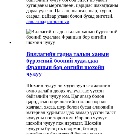
хугацааны мөргөлдөөн, царцдас шахагдсаны
дараа үүссэн. Цагаан, шаргал, шар, хүрэн,
саарал, цайвар улаан болон бусад өнгөтэй.
лавлагаа
дэлгэрэнгүй
Виллагийн гадна талын ханын
бүрээсний бөөний худалдаа
Францын бор өнгийн шохойн
чулуу
Шохойн чулуу нь хэдэн зуун сая жилийн
өмнө далайн доорх чулуулгаас үүссэн
байгалийн чулуу юм. Цаг агаар болон
царцдасын өөрчлөлтийн нөлөөгөөр хог
хаягдал, хясаа, шүр болон бусад аллювийн
материал хуримтлагдах замаар үүссэн талст
чулууны нэг төрөл юм. Өөр өөр чулууг
шохойн чулуу гэж нэрлэдэг. Шохойн
чулууны бүтэц нь өвөрмөц бөгөөд
хуулбарлах боломжгүй бөгөөд үнэ нь