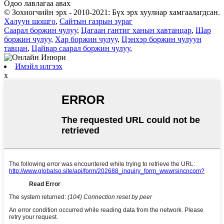
Одоо лавлагаа авах
© Зохиогчийн эрх - 2010-2021: Бүх эрх хуулиар хамгаалагдсан.
Халуун шошго
,
Сайтын газрын зураг
Саарал боржин чулуу
,
Цагаан гантиг ханын хавтанцар
,
Шар
боржин чулуу
,
Хар боржин чулуу
,
Цэнхэр боржин чулуун
тавцан
,
Цайвар саарал боржин чулуу
,
Имэйл илгээх
x