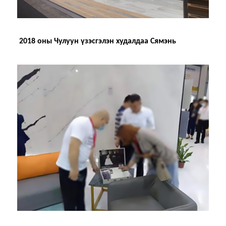
2018 оны Чулуун үзэсгэлэн худалдаа Сямэнь