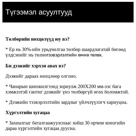
Түгээмэл асуултууд
Төлбөрийн нөхцөлүүд юу вэ?
* Ер нь 30%-ийн урьдчилгаа төлбөр шаардлагатай бөгөөд
үлдсэнийг нь төлнө
.
тээвэрлэлтийн өмнө төлөх
Би дээжийг хэрхэн авах вэ?
Дээжийг дараах нөхцлөөр олгоно.
* Чанарын шинжилгээнд зориулж 200X200 мм-ээс бага
хэмжээтэй гантиг дээжийг үнэ төлбөргүй өгөх боломжтой.
* Дээжийн тээвэрлэлтийн зардлыг үйлчлүүлэгч хариуцна.
Хүргэлтийн хугацаа
* Захиалгыг баталгаажуулснаас хойш 30 орчим хоногийн
дараа хүргэлтийн хугацаа дуусна.