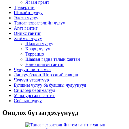
Ягаан грант
Травертин
Шохойн чулуу
Элсэн чулуу
Тансаг зэрэглэлийн чулуу
Агат гантиг
Оникс гантиг
Хиймэл чулуу
Шалсан чулуу
Кварц чулуу
Терраццо
Шаазан гадна талын хавтан
Нано шилэн гантиг
Чулуун шигтгэмэл
Лангуу болон Ширээний тавцан
Чулуун угаалтуур
Булшны чулуу ба булшны чулуунууд
Сийлбэр барималууд
Усны урсгалт гантиг
Соёлын чулуу
Онцлох бүтээгдэхүүнүүд