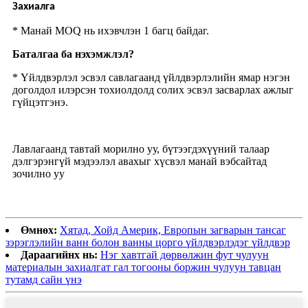
Захиалга
* Манай MOQ нь ихэвчлэн 1 багц байдаг.
Баталгаа ба нэхэмжлэл?
* Үйлдвэрлэл эсвэл савлагаанд үйлдвэрлэлийн ямар нэгэн
доголдол илэрсэн тохиолдолд солих эсвэл засварлах ажлыг
гүйцэтгэнэ.
Лавлагаанд тавтай морилно уу, бүтээгдэхүүний талаар
дэлгэрэнгүй мэдээлэл авахыг хүсвэл манай вэбсайтад
зочилно уу
Өмнөх:
Хятад, Хойд Америк, Европын загварын тансаг
зэрэглэлийн ванн болон ванны цорго үйлдвэрлэдэг үйлдвэр
Дараагийнх нь:
Нэг хавтгай дөрвөлжин фут чулуун
материалын захиалгат гал тогооны боржин чулуун тавцан
тутамд сайн үнэ