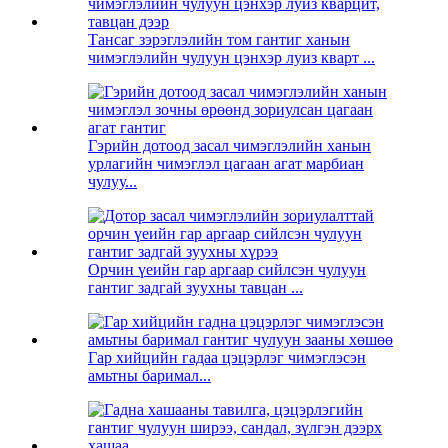
Тансаг зэрэглэлийн том гантиг ханын
чимэглэлийн чулуун цэнхэр луиз кварт ...
Гэрийн дотоод засал чимэглэлийн ханын
урлагийн чимэглэл цагаан агат марбиан
чулуу...
Орчин үеийн гар аргаар сийлсэн чулуун
гантиг задгай зуухны тавцан ...
Гар хийцийн гадаа цэцэрлэг чимэглэсэн
амьтны баримал...