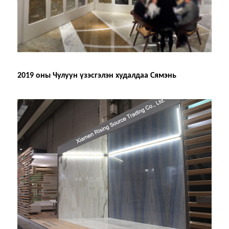
2019 оны Чулуун үзэсгэлэн худалдаа Сямэнь