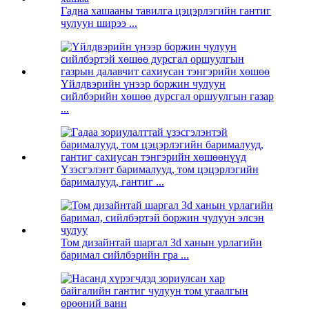
Гадна хашааны тавилга цэцэрлэгийн гантиг
чулуун ширээ ...
Үйлдвэрийн үнээр боржин чулуун
сийлбэрийн хөшөө дурсгал оршуулгын газар
...
Үзэсгэлэнт барималууд, том цэцэрлэгийн
барималууд, гантиг ...
Том дизайнтай шаргал 3d ханын урлагийн
баримал сийлбэрийн гра ...