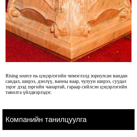
Rising source нь цэцэрлэгийн чимэглэлд зориулсан вандан
сандал, ширээ, дэнлүү, ванны ваар, чулуун ширээ, суудал
зэрэг дээд зэргийн чанартай, гараар сийлсэн цэцэрлэгийн
тавилга үйлдвэрлэдэг.
Компанийн танилцуулга