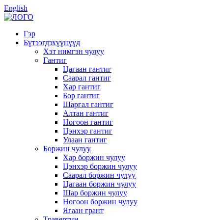
English
Гэр
Бүтээгдэхүүнүүд
Хэт нимгэн чулуу
Гантиг
Цагаан гантиг
Саарал гантиг
Хар гантиг
Бор гантиг
Шаргал гантиг
Алтан гантиг
Ногоон гантиг
Цэнхэр гантиг
Улаан гантиг
Боржин чулуу
Хар боржин чулуу
Цэнхэр боржин чулуу
Саарал боржин чулуу
Цагаан боржин чулуу
Шар боржин чулуу
Ногоон боржин чулуу
Ягаан грант
Травертин