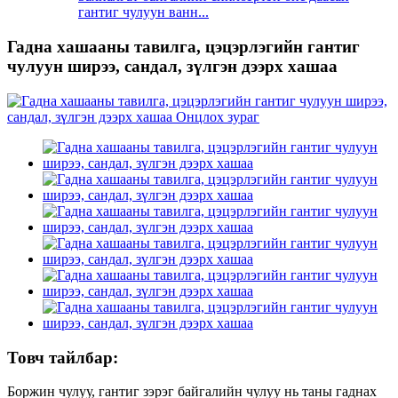
гантиг чулуун ванн...
Гадна хашааны тавилга, цэцэрлэгийн гантиг
чулуун ширээ, сандал, зүлгэн дээрх хашаа
Товч тайлбар:
Боржин чулуу, гантиг зэрэг байгалийн чулуу нь таны гаднах