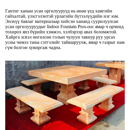
Гантиг ханын усан оргилуурууд нь өнөө үед хамгийн
гайхалтай, үзэсгэлэнтэй урлагийн бүтээлүүдийн нэг юм.
Энэхүү баялаг материалаар хийсэн хананд суурилуулсан
усан оргилууруудыг Indoor Fountain Pros-оос ямар ч орчинд
тохирох янз бүрийн хэмжээ, хэлбэрээр авах боломжтой.
Хайрга эсвэл өнгөлсөн голын чулуун тавиур руу урсах
усны чимээ таны сэтгэлийг тайвшруулж, ямар ч газрыг нам
гүм болгон хувиргаж чадна.