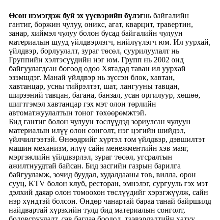
Өсөн нэмэгдэж буй эх үүсвэрийн бүлэг
нь байгалийн
гантиг, боржин чулуу, оникс, агат, кварцит, травертин,
занар, хиймэл чулуу болон бусад байгалийн чулуун
материалын шууд үйлдвэрлэгч, нийлүүлэгч юм. Ил уурхай,
үйлдвэр, борлуулалт, зураг төсөл, суурилуулалт нь
Группийн хэлтэсүүдийн нэг юм. Групп нь 2002 онд
байгуулагдсан бөгөөд одоо Хятадад таван ил уурхай
эзэмшдэг. Манай үйлдвэр нь зүссэн блок, хавтан,
хавтанцар, усны тийрэлтэт, шат, лангууны тавцан,
ширээний тавцан, багана, банзал, усан оргилуур, хөшөө,
шигтгэмэл хавтанцар гэх мэт олон төрлийн
автоматжуулалтын тоног төхөөрөмжтэй.
Бид гантиг болон чулуун төслүүдэд зориулсан чулуун
материалын илүү олон сонголт, нэг цэгийн шийдэл,
үйлчилгээтэй. Өнөөдрийг хүртэл том үйлдвэр, дэвшилтэт
машин механизм, илүү сайн менежментийн хэв маяг,
мэргэжлийн үйлдвэрлэл, зураг төсөл, угсралтын
ажилтнуудтай байсан. Бид засгийн газрын барилга
байгууламж, зочид буудал, худалдааны төв, вилла, орон
сууц, KTV болон клуб, ресторан, эмнэлэг, сургууль гэх мэт
дэлхий даяар олон томоохон төслүүдийг хэрэгжүүлж, сайн
нэр хүндтэй болсон. Өндөр чанартай бараа танай байршилд
найдвартай хүрэхийн тулд бид материалын сонголт,
боловсруулалт, сав баглаа боодол, тээвэрлэлтийн хатуу