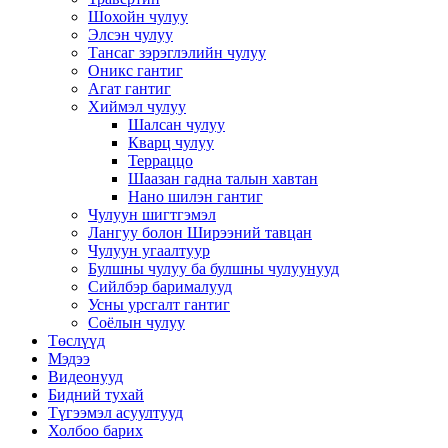
Шохойн чулуу
Элсэн чулуу
Тансаг зэрэглэлийн чулуу
Оникс гантиг
Агат гантиг
Хиймэл чулуу
Шалсан чулуу
Кварц чулуу
Терраццо
Шаазан гадна талын хавтан
Нано шилэн гантиг
Чулуун шигтгэмэл
Лангуу болон Ширээний тавцан
Чулуун угаалтуур
Булшны чулуу ба булшны чулуунууд
Сийлбэр барималууд
Усны урсгалт гантиг
Соёлын чулуу
Төслүүд
Мэдээ
Видеонууд
Бидний тухай
Түгээмэл асуултууд
Холбоо барих