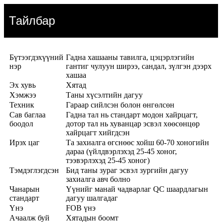
Тайлбар
Бүтээгдэхүүний
Гадна хашааны тавилга, цэцэрлэгийн
нэр
гантиг чулуун ширээ, сандал, зүлгэн дээрх
хашаа
Эх хувь
Хятад
Хэмжээ
Таны хүсэлтийн дагуу
Техник
Гараар сийлсэн болон өнгөлсөн
Сав баглаа
Гадна тал нь стандарт модон хайрцагт,
боодол
дотор тал нь хуванцар эсвэл хөөсөнцөр
хайрцагт хийгдсэн
Ирэх цаг
Та захиалга өгснөөс хойш 60-70 хоногийн
дараа (үйлдвэрлэхэд 25-45 хоног,
тээвэрлэхэд 25-45 хоног)
Тэмдэглэгдсэн
Бид таны зураг эсвэл зургийн дагуу
захиалга авч болно
Чанарын
Үүнийг манай чадварлаг QC шаардлагын
стандарт
дагуу шалгадаг
Үнэ
FOB үнэ
Ачаалж буй
Хятадын боомт