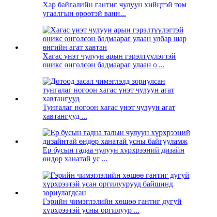
Хар байгалийн гантиг чулуун хийцтэй том
угаалгын өрөөтэй ванн...
Хагас үнэт чулуун арын гэрэлтүүлэгтэй
оникс өнгөлсөн бадмаараг улаан o ...
Тунгалаг ногоон хагас үнэт чулуун агат
хавтангууд ...
Ер бусын гадаа чулуун хүрхрээний дизайн
өндөр ханатай ус ...
Гэрийн чимэглэлийн хөшөө гантиг дугуй
хүрхрээтэй усны оргилуур ...