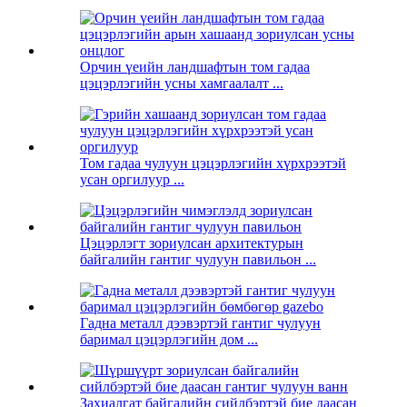
Орчин үеийн ландшафтын том гадаа
цэцэрлэгийн усны хамгаалалт ...
Том гадаа чулуун цэцэрлэгийн хүрхрээтэй
усан оргилуур ...
Цэцэрлэгт зориулсан архитектурын
байгалийн гантиг чулуун павильон ...
Гадна металл дээвэртэй гантиг чулуун
баримал цэцэрлэгийн дом ...
Захиалгат байгалийн сийлбэртэй бие даасан