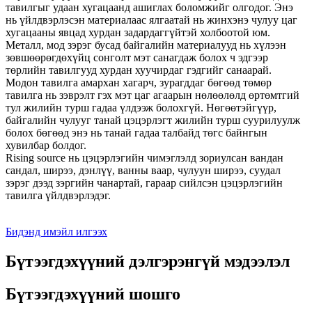
тавилгыг удаан хугацаанд ашиглах боломжийг олгодог. Энэ
нь үйлдвэрлэсэн материалаас ялгаатай нь жинхэнэ чулуу цаг
хугацааны явцад хурдан задардаггүйтэй холбоотой юм.
Металл, мод зэрэг бусад байгалийн материалууд нь хүлээн
зөвшөөрөгдөхүйц сонголт мэт санагдаж болох ч эдгээр
төрлийн тавилгууд хурдан хуучирдаг гэдгийг санаарай.
Модон тавилга амархан хагарч, зурагддаг бөгөөд төмөр
тавилга нь зэврэлт гэх мэт цаг агаарын нөлөөлөлд өртөмтгий
тул жилийн турш гадаа үлдээж болохгүй. Нөгөөтэйгүүр,
байгалийн чулууг танай цэцэрлэгт жилийн турш суурилуулж
болох бөгөөд энэ нь танай гадаа талбайд төгс байнгын
хувилбар болдог.
Rising source нь цэцэрлэгийн чимэглэлд зориулсан вандан
сандал, ширээ, дэнлүү, ванны ваар, чулуун ширээ, суудал
зэрэг дээд зэргийн чанартай, гараар сийлсэн цэцэрлэгийн
тавилга үйлдвэрлэдэг.
Бидэнд имэйл илгээх
Бүтээгдэхүүний дэлгэрэнгүй мэдээлэл
Бүтээгдэхүүний шошго