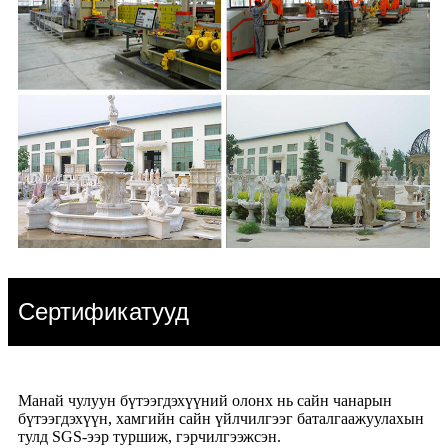
Сертификатууд
Манай чулуун бүтээгдэхүүний олонх нь сайн чанарын
бүтээгдэхүүн, хамгийн сайн үйлчилгээг баталгаажуулахын
тулд SGS-ээр туршиж, гэрчилгээжсэн.