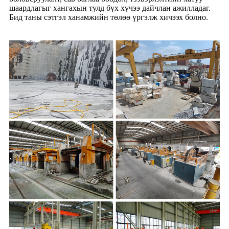
шаардлагыг хангахын тулд бүх хүчээ дайчлан ажилладаг.
Бид таны сэтгэл ханамжийн төлөө үргэлж хичээх болно.