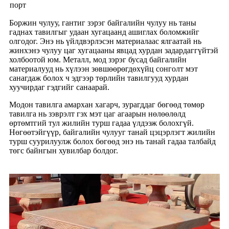
порт
Боржин чулуу, гантиг зэрэг байгалийн чулуу нь таны
гаднах тавилгыг удаан хугацаанд ашиглах боломжийг
олгодог. Энэ нь үйлдвэрлэсэн материалаас ялгаатай нь
жинхэнэ чулуу цаг хугацааны явцад хурдан задардаггүйтэй
холбоотой юм. Металл, мод зэрэг бусад байгалийн
материалууд нь хүлээн зөвшөөрөгдөхүйц сонголт мэт
санагдаж болох ч эдгээр төрлийн тавилгууд хурдан
хуучирдаг гэдгийг санаарай.
Модон тавилга амархан хагарч, зурагддаг бөгөөд төмөр
тавилга нь зэврэлт гэх мэт цаг агаарын нөлөөлөлд
өртөмтгий тул жилийн турш гадаа үлдээж болохгүй.
Нөгөөтэйгүүр, байгалийн чулууг танай цэцэрлэгт жилийн
турш суурилуулж болох бөгөөд энэ нь танай гадаа талбайд
төгс байнгын хувилбар болдог.