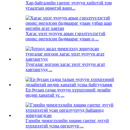
Хар байгалийн гантиг чулуун хийцтэй том
угаалгын өрөөтэй ванн...
Хагас үнэт чулуун арын гэрэлтүүлэгтэй
оникс өнгөлсөн бадмаараг улаан o ...
Тунгалаг ногоон хагас үнэт чулуун агат
хавтангууд ...
Ер бусын гадаа чулуун хүрхрээний дизайн
өндөр ханатай ус ...
Гэрийн чимэглэлийн хөшөө гантиг дугуй
хүрхрээтэй усны оргилуур ...