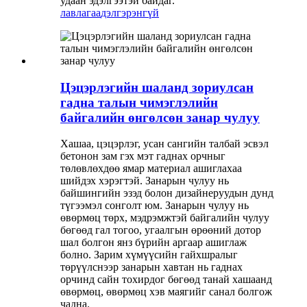
удаан эдэлгээтэй байдаг.
лавлагаа
дэлгэрэнгүй
Цэцэрлэгийн шаланд зориулсан
гадна талын чимэглэлийн
байгалийн өнгөлсөн занар чулуу
Хашаа, цэцэрлэг, усан сангийн талбай эсвэл
бетонон зам гэх мэт гаднах орчныг
төлөвлөхдөө ямар материал ашиглахаа
шийдэх хэрэгтэй. Занарын чулуу нь
байшингийн эзэд болон дизайнеруудын дунд
түгээмэл сонголт юм. Занарын чулуу нь
өвөрмөц төрх, мэдрэмжтэй байгалийн чулуу
бөгөөд гал тогоо, угаалгын өрөөний дотор
шал болгон янз бүрийн аргаар ашиглаж
болно. Зарим хүмүүсийн гайхшралыг
төрүүлснээр занарын хавтан нь гаднах
орчинд сайн тохирдог бөгөөд танай хашаанд
өвөрмөц, өвөрмөц хэв маягийг санал болгож
чадна.