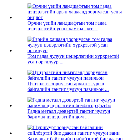
Орчин үеийн ландшафтын том гадаа
цэцэрлэгийн усны хамгаалалт ...
Том гадаа чулуун цэцэрлэгийн хүрхрээтэй
усан оргилуур ...
Цэцэрлэгт зориулсан архитектурын
байгалийн гантиг чулуун павильон ...
Гадна металл дээвэртэй гантиг чулуун
баримал цэцэрлэгийн дом ...
Захиалгат байгалийн сийлбэртэй бие даасан