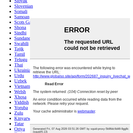
Slovak
Slovenian
Somali
Samoan
Scots Gaelic
Shona
Sindhi
Sundanese
Swahili
Tajik
Tamil
Telugu
Thai
Ukrainian
Urdu
Uzbek
Vietnamese
Welsh
Xhosa
Yiddish
Yoruba
Zulu
Kinyarwanda
Tatar
Oriya