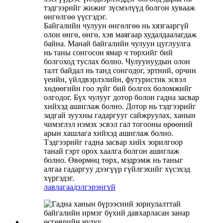
тэдгээрийг жижиг зүсмэлүүд болгон хувааж
өнгөлгөө үүсгэдэг.
Байгалийн чулуун өнгөлгөө нь хязгааргүй
олон өнгө, өнгө, хэв маягаар худалдаалагдаж
байна. Манай байгалийн чулуун цуглуулга
нь таны сонгосон ямар ч төрхийг бий
болгоход туслах болно. Чулуунуудын олон
талт байдал нь танд сонгодог, эртний, орчин
үеийн, үйлдвэрлэлийн, футуристик эсвэл
хөдөөгийн гоо зүйг бий болгох боломжийг
олгодог. Бүх чулууг дотор болон гадна засвар
хийхэд ашиглаж болно. Дотор нь тэдгээрийг
задгай зуухны гадаргууг сайжруулах, ханын
чимэглэл нэмэх эсвэл гал тогооны өрөөний
арын хашлага хийхэд ашиглаж болно.
Тэдгээрийг гадна засвар хийх зорилгоор
танай гэрт орох хаалга болгон ашиглаж
болно. Өвөрмөц төрх, мэдрэмж нь таныг
алгаа гадаргуу дээгүүр гүйлгэхийг хүсэхэд
хүргэдэг.
лавлагаа
дэлгэрэнгүй