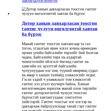
лавлагаа
дэлгэрэнгүй
Дотор ханын давхарласан тоосгон
гантиг чулуун өнгөлгөөтэй хавтан
ба бүрээс
Манай гантиг тоосгон хавтангаар та гал
тогоо, угаалгын өрөө эсвэл зочны өрөөндөө
орчин үеийн байгалийн төрхийг бий болгож
чадна. Байгалийн төрх нь алдартай
чимэглэлийн ойлголт бөгөөд гантиг нь
хамгийн их эрэлттэй байгалийн
чулуунуудын нэг юм; түүний өвөрмөц судал
нь ямар ч ханын талбайд хэмжээсийг өгдөг.
Гэсэн хэдий ч уламжлалт том хэмжээтэй
гантиг хээ угалз хуучирч байна. Ханын
өнгөлгөөндөө зориулж манай олон төрлийн
гантиг доторлогоотой чулуун тоосгон
бүрээстэй хавтангуудаас сонголтоо
хийгээрэй. Гантиг тоосгыг нэг нэгээр нь
давхарлаж байрлуулснаар танай гэрт гантиг
хэв маягийг нэвтрүүлэх илүү сонирхолтой,