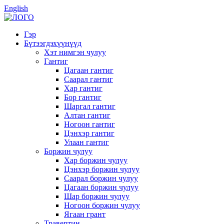
English
Гэр
Бүтээгдэхүүнүүд
Хэт нимгэн чулуу
Гантиг
Цагаан гантиг
Саарал гантиг
Хар гантиг
Бор гантиг
Шаргал гантиг
Алтан гантиг
Ногоон гантиг
Цэнхэр гантиг
Улаан гантиг
Боржин чулуу
Хар боржин чулуу
Цэнхэр боржин чулуу
Саарал боржин чулуу
Цагаан боржин чулуу
Шар боржин чулуу
Ногоон боржин чулуу
Ягаан грант
Травертин