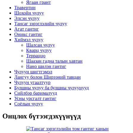
Ягаан грант
Травертин
Шохойн чулуу
Элсэн чулуу
Тансаг зэрэглэлийн чулуу
Агат гантиг
Оникс гантиг
Хиймэл чулуу
Шалсан чулуу
Кварц чулуу
Терраццо
Шаазан гадна талын хавтан
Нано шилэн гантиг
Чулуун шигтгэмэл
Лангуу болон Ширээний тавцан
Чулуун угаалтуур
Булшны чулуу ба булшны чулуунууд
Сийлбэр барималууд
Усны урсгалт гантиг
Соёлын чулуу
Онцлох бүтээгдэхүүнүүд