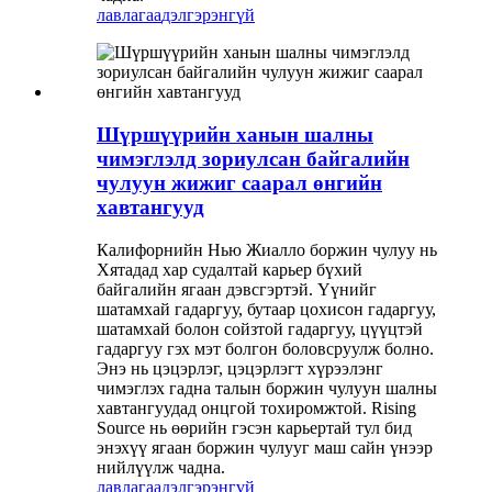
лавлагаа
дэлгэрэнгүй
Шүршүүрийн ханын шалны
чимэглэлд зориулсан байгалийн
чулуун жижиг саарал өнгийн
хавтангууд
Калифорнийн Нью Жиалло боржин чулуу нь
Хятадад хар судалтай карьер бүхий
байгалийн ягаан дэвсгэртэй. Үүнийг
шатамхай гадаргуу, бутаар цохисон гадаргуу,
шатамхай болон сойзтой гадаргуу, цүүцтэй
гадаргуу гэх мэт болгон боловсруулж болно.
Энэ нь цэцэрлэг, цэцэрлэгт хүрээлэнг
чимэглэх гадна талын боржин чулуун шалны
хавтангуудад онцгой тохиромжтой. Rising
Source нь өөрийн гэсэн карьертай тул бид
энэхүү ягаан боржин чулууг маш сайн үнээр
нийлүүлж чадна.
лавлагаа
дэлгэрэнгүй