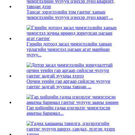
Тансаг зэрэглэлийн том гантиг ханын
чимэглэлийн чулуун цэнхэр луиз кварт ...
Гэрийн дотоод засал чимэглэлийн ханын
урлагийн чимэглэл цагаан агат марбиан
чулуу...
Орчин үеийн гар аргаар сийлсэн чулуун
гантиг задгай зуухны тавцан ...
Гар хийцийн гадаа цэцэрлэг чимэглэсэн
амьтны баримал...