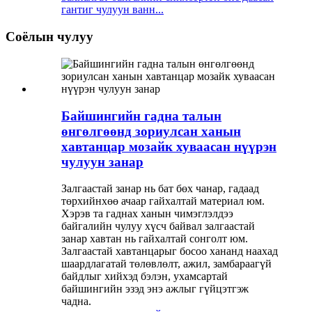
гантиг чулуун ванн...
Соёлын чулуу
Байшингийн гадна талын
өнгөлгөөнд зориулсан ханын
хавтанцар мозайк хуваасан нүүрэн
чулуун занар
Залгаастай занар нь бат бөх чанар, гадаад
төрхийнхөө ачаар гайхалтай материал юм.
Хэрэв та гаднах ханын чимэглэлдээ
байгалийн чулуу хүсч байвал залгаастай
занар хавтан нь гайхалтай сонголт юм.
Залгаастай хавтанцарыг босоо хананд наахад
шаардлагатай төлөвлөлт, ажил, замбараагүй
байдлыг хийхэд бэлэн, ухамсартай
байшингийн эзэд энэ ажлыг гүйцэтгэж
чадна.