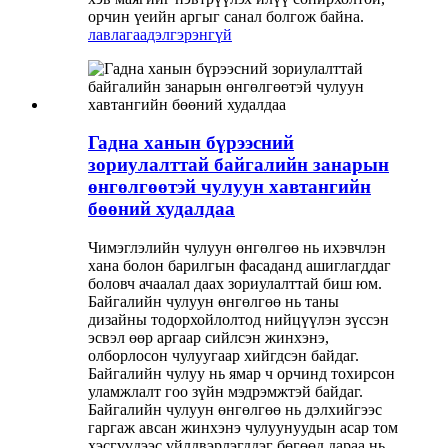
орчин үеийн аргыг санал болгож байна.
лавлагаа
дэлгэрэнгүй
Гадна ханын бүрээсний
зориулалттай байгалийн занарын
өнгөлгөөтэй чулуун хавтангийн
бөөний худалдаа
Чимэглэлийн чулуун өнгөлгөө нь ихэвчлэн
хана болон барилгын фасаданд ашиглагддаг
боловч ачаалал даах зориулалттай биш юм.
Байгалийн чулуун өнгөлгөө нь таны
дизайны тодорхойлолтод нийцүүлэн зүссэн
эсвэл өөр аргаар сийлсэн жинхэнэ,
олборлосон чулуугаар хийгдсэн байдаг.
Байгалийн чулуу нь ямар ч орчинд тохирсон
уламжлалт гоо зүйн мэдрэмжтэй байдаг.
Байгалийн чулуун өнгөлгөө нь дэлхийгээс
гаргаж авсан жинхэнэ чулуунуудын асар том
хэсгүүдээс үйлдвэрлэгддэг бөгөөд дараа нь