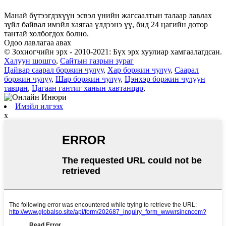
Манай бүтээгдэхүүн эсвэл үнийн жагсаалтын талаар лавлах
зүйл байвал имэйл хаягаа үлдээнэ үү, бид 24 цагийн дотор
тантай холбогдох болно.
Одоо лавлагаа авах
© Зохиогчийн эрх - 2010-2021: Бүх эрх хуулиар хамгаалагдсан.
Халуун шошго
,
Сайтын газрын зураг
Цайвар саарал боржин чулуу
,
Хар боржин чулуу
,
Саарал
боржин чулуу
,
Шар боржин чулуу
,
Цэнхэр боржин чулуун
тавцан
,
Цагаан гантиг ханын хавтанцар
,
Имэйл илгээх
x