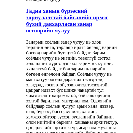
Гадна ханын бүрээсний
зориулалттай байгалийн ирмэг
бүхий давхарласан занар
өсгөврийн чулуу
Занарын соёлын занар чулуу нь олон
төрлийн өнгө, төрлөөр ирдэг бөгөөд нарийн
бөгөөд нарийн бүтэцтэй байдаг. Зарим
соёлын чулуу нь энгийн, төвөггүй сэтгэл
хөдлөлийг дүрсэлдэг бол зарим нь хүчтэй,
хяналтгүй байдаг бол зарим нь нарийн
бөгөөд өнгөлсөн байдаг. Соёлын чулуу нь
маш хатуу бөгөөд даралтад тэсвэртэй,
элэгдэлд тэсвэртэй, зэврэлтэд тэсвэртэй,
цацраг идэвхт бус шинж чанартай тул
чимэглэлд тохиромжтой, байгаль орчинд
ээлтэй барилгын материал юм. Одоогийн
байдлаар соёлын чулууг арын хана, дээвэр,
шал, бүрээс, босго, хучилт, хавтан,
хэмжээтэйгээр зүссэн зуслангийн байшин,
олон нийтийн барилга, хашааны архитектур,
цэцэрлэгийн архитектур, асар том жуулчны
амралтын уулын зуслангийн байшин, зочид