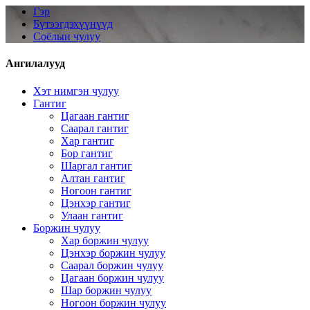
Гэр
Бүтээгдэхүүнүүд
Соёлын чулуу
Ангилалууд
Хэт нимгэн чулуу
Гантиг
Цагаан гантиг
Саарал гантиг
Хар гантиг
Бор гантиг
Шаргал гантиг
Алтан гантиг
Ногоон гантиг
Цэнхэр гантиг
Улаан гантиг
Боржин чулуу
Хар боржин чулуу
Цэнхэр боржин чулуу
Саарал боржин чулуу
Цагаан боржин чулуу
Шар боржин чулуу
Ногоон боржин чулуу