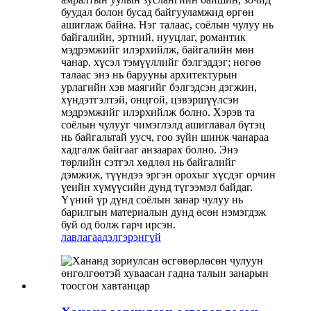
буудал болон бусад байгууламжид өргөн
ашиглаж байна. Нэг талаас, соёлын чулуу нь
байгалийн, эртний, нууцлаг, романтик
мэдрэмжийг илэрхийлж, байгалийн мөн
чанар, хүсэл тэмүүллийг бэлгэддэг; нөгөө
талаас энэ нь барууны архитектурын
урлагийн хэв маягийг бэлгэдсэн дэгжин,
хүндэтгэлтэй, онцгой, цэвэршүүлсэн
мэдрэмжийг илэрхийлж болно. Хэрэв та
соёлын чулууг чимэглэлд ашиглавал бүтэц
нь байгальтай уусч, гоо зүйн шинж чанараа
хадгалж байгааг анзаарах болно. Энэ
төрлийн сэтгэл хөдлөл нь байгалийг
дэмжиж, түүндээ эргэн орохыг хүсдэг орчин
үеийн хүмүүсийн дунд түгээмэл байдаг.
Үүний үр дүнд соёлын занар чулуу нь
барилгын материалын дунд өсөн нэмэгдэж
буй од болж гарч ирсэн.
лавлагаа
дэлгэрэнгүй