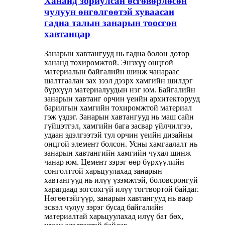
Хананд зориулсан өсгөвөрлөсөн
чулуун өнгөлгөөтэй хуваасан
гадна талын занарын тоосгон
хавтанцар
Занарын хавтангууд нь гадна болон дотор
хананд тохиромжтой. Энэхүү онцгой
материалын байгалийн шинж чанараас
шалтгаалан зах зээл дээрх хамгийн шилдэг
бүрхүүл материалуудын нэг юм. Байгалийн
занарын хавтанг орчин үеийн архитекторууд
барилгын хамгийн тохиромжтой материал
гэж үздэг. Занарын хавтангууд нь маш сайн
гүйцэтгэл, хамгийн бага засвар үйлчилгээ,
удаан эдэлгээтэй тул орчин үеийн дизайны
онцгой элемент болсон. Усны хамгаалалт нь
занарын хавтангийн хамгийн чухал шинж
чанар юм. Цемент зэрэг өөр бүрхүүлийн
сонголттой харьцуулахад занарын
хавтангууд нь илүү үзэмжтэй, боловсронгуй
харагдаад зогсохгүй илүү тогтвортой байдаг.
Нөгөөтэйгүүр, занарын хавтангууд нь ваар
эсвэл чулуу зэрэг бусад байгалийн
материалтай харьцуулахад илүү бат бөх,