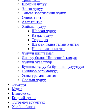
Шохойн чулуу
Элсэн чулуу
Тансаг зэрэглэлийн чулуу
Оникс гантиг
Агат гантиг
Хиймэл чулуу
Шалсан чулуу
Кварц чулуу
Терраццо
Шаазан гадна талын хавтан
Нано шилэн гантиг
Чулуун шигтгэмэл
Лангуу болон Ширээний тавцан
Чулуун угаалтуур
Булшны чулуу ба булшны чулуунууд
Сийлбэр барималууд
Усны урсгалт гантиг
Соёлын чулуу
Төслүүд
Мэдээ
Видеонууд
Бидний тухай
Түгээмэл асуултууд
Холбоо барих