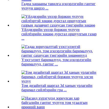
Гадна хашааны тавилга цэцэрлэгийн гантиг
чулуун ширээ ...
Үйлдвэрийн үнээр боржин чулуун
сийлбэрийн хөшөө дурсгал оршуулгын газар
...
Үзэсгэлэнт барималууд, том цэцэрлэгийн
барималууд, гантиг ...
Том дизайнтай шаргал 3d ханын урлагийн
баримал сийлбэрийн гра ...