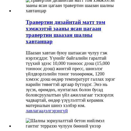
Травертин дизайнтай матт том
хэмжээтэй зааны ясан цагаан
травертин шаазан шалны
хавтанцар
Шаазан хавтан буюу шатаасан чулуу гэж
нэрлэгддэг. Үүнийг байгалийн гаралтай
түүхий эдээс 10,000 тонноос дээш (15,000
тонноос дээш) жинтэй пресс, шинэлэг
үйлдвэрлэлийн тоног төхөөрөмж, 1200
хэмээс дээш өндөр температурт галлах зэрэг
нарийн төвөгтэй аргаар бүтээдэг. Энэ нь
зүсэх, өрөмдөх, нунтаглах болон бусад
боловсруулалтын үйл ажиллагааг тэсвэрлэх
чадвартай, өндөр үзүүлэлттэй керамик
материалын шинэ хэлбэр юм.
лавлагаа
дэлгэрэнгүй