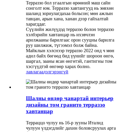
Терраззо бол угаалгын өрөөний маш сайн
сонголт юм. Терраззо хавтангууд нь зөвхөн
шаланд зориулагдахаа больсон; мөн ажлын
тавцан, арын хана, ханан дээр гайхалтай
харагддаг.
Сүүлийн жилүүдэд терраззо болон терраззо
хэлбэрийн хавтанцар нь ихэвчлэн
арилжааны барилгаас орон сууцны барилга
руу шилжиж, түгээмэл болж байна.
Майклын хэлснээр терраззо 2022 онд ч мөн
адил байх бөгөөд бид үүнийг шороон өнгө,
шаргал, зааны ясан өнгөтэй, гантигны том
хэсгүүдтэй өнгөөр ​​харах болно.
лавлагаа
дэлгэрэнгүй
Шалны өндөр чанартай интерьер
дизайны том гранито терраззо
хавтанцар
Терраццо чулуу нь 16-р зууны Италид
чулуун үлдэгдлийг дахин боловсруулах арга