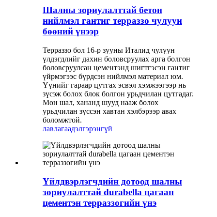
Шалны зориулалттай бетон
нийлмэл гантиг терраззо чулуун
бөөний үнээр
Терраззо бол 16-р зууны Италид чулуун
үлдэгдлийг дахин боловсруулах арга болгон
боловсруулсан цементэнд шигтгэсэн гантиг
үйрмэгээс бүрдсэн нийлмэл материал юм.
Үүнийг гараар цутгах эсвэл хэмжээгээр нь
зүсэж болох блок болгон урьдчилан цутгадаг.
Мөн шал, хананд шууд нааж болох
урьдчилан зүссэн хавтан хэлбэрээр авах
боломжтой.
лавлагаа
дэлгэрэнгүй
Үйлдвэрлэгчдийн дотоод шалны
зориулалттай durabella цагаан
цементэн терраззогийн үнэ