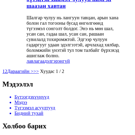
шаазан хавтан
Шалгар чулуу нь лангуун тавцан, арын хана
болон гал тогооны бусад өнгөлгөөнд
түгээмэл сонголт болдог. Энэ нь мөн шал,
усан сан, гадаа шал, усан сан, рашаан
сувилалд тохиромжтой. Эдгээр чулуун
гадаргууг удаан эдэлгээтэй, арчлахад хялбар,
боломжийн үнэтэй тул том талбайг бүрхэхэд
ашиглаж болно.
лавлагаа
дэлгэрэнгүй
1
2
Дараагийн >
>>
Хуудас 1 / 2
Мэдээлэл
Бүтээгдэхүүнүүд
Мэдээ
Түгээмэл асуултууд
Бидний тухай
Холбоо барих