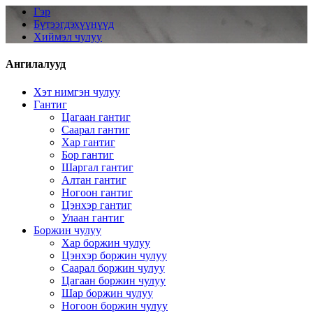
Гэр
Бүтээгдэхүүнүүд
Хиймэл чулуу
Ангилалууд
Хэт нимгэн чулуу
Гантиг
Цагаан гантиг
Саарал гантиг
Хар гантиг
Бор гантиг
Шаргал гантиг
Алтан гантиг
Ногоон гантиг
Цэнхэр гантиг
Улаан гантиг
Боржин чулуу
Хар боржин чулуу
Цэнхэр боржин чулуу
Саарал боржин чулуу
Цагаан боржин чулуу
Шар боржин чулуу
Ногоон боржин чулуу