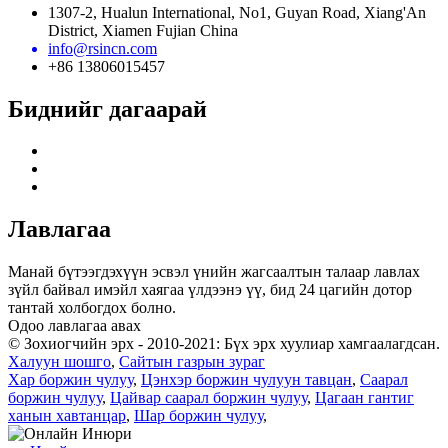
1307-2, Hualun International, No1, Guyan Road, Xiang'An
District, Xiamen Fujian China
info@rsincn.com
+86 13806015457
Биднийг дагаарай
Лавлагаа
Манай бүтээгдэхүүн эсвэл үнийн жагсаалтын талаар лавлах
зүйл байвал имэйл хаягаа үлдээнэ үү, бид 24 цагийн дотор
тантай холбогдох болно.
Одоо лавлагаа авах
© Зохиогчийн эрх - 2010-2021: Бүх эрх хуулиар хамгаалагдсан.
Халуун шошго
,
Сайтын газрын зураг
Хар боржин чулуу
,
Цэнхэр боржин чулуун тавцан
,
Саарал
боржин чулуу
,
Цайвар саарал боржин чулуу
,
Цагаан гантиг
ханын хавтанцар
,
Шар боржин чулуу
,