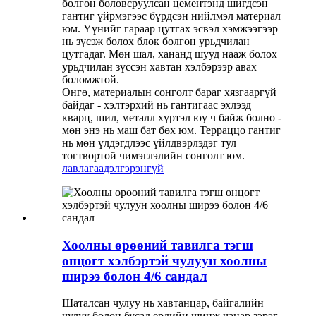
болгон боловсруулсан цементэнд шигдсэн
гантиг үйрмэгээс бүрдсэн нийлмэл материал
юм. Үүнийг гараар цутгах эсвэл хэмжээгээр
нь зүсэж болох блок болгон урьдчилан
цутгадаг. Мөн шал, хананд шууд нааж болох
урьдчилан зүссэн хавтан хэлбэрээр авах
боломжтой.
Өнгө, материалын сонголт бараг хязгааргүй
байдаг - хэлтэрхий нь гантигаас эхлээд
кварц, шил, металл хүртэл юу ч байж болно -
мөн энэ нь маш бат бөх юм. Терраццо гантиг
нь мөн үлдэгдлээс үйлдвэрлэдэг тул
тогтвортой чимэглэлийн сонголт юм.
лавлагаа
дэлгэрэнгүй
Хоолны өрөөний тавилга тэгш
өнцөгт хэлбэртэй чулуун хоолны
ширээ болон 4/6 сандал
Шаталсан чулуу нь хавтанцар, байгалийн
чулуу болон бусад ердийн шинж чанар зэрэг