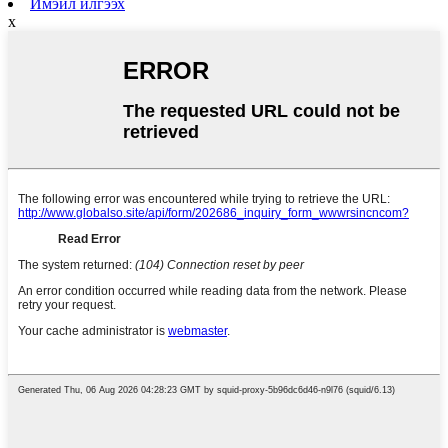
Имэйл илгээх
x