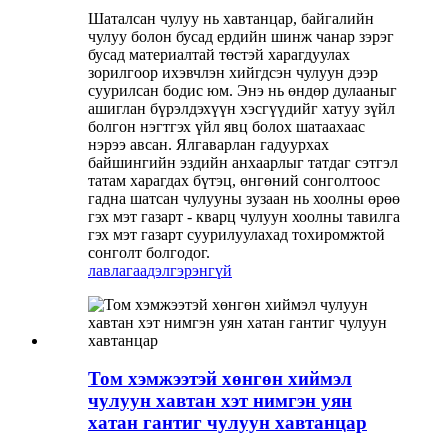
Шаталсан чулуу нь хавтанцар, байгалийн
чулуу болон бусад ердийн шинж чанар зэрэг
бусад материалтай төстэй харагдуулах
зорилгоор ихэвчлэн хийгдсэн чулуун дээр
суурилсан бодис юм. Энэ нь өндөр дулааныг
ашиглан бүрэлдэхүүн хэсгүүдийг хатуу зүйл
болгон нэгтгэх үйл явц болох шатаахаас
нэрээ авсан. Ялгаварлан гадуурхах
байшингийн эздийн анхаарлыг татдаг сэтгэл
татам харагдах бүтэц, өнгөний сонголтоос
гадна шатсан чулууны зузаан нь хоолны өрөө
гэх мэт газарт - кварц чулуун хоолны тавилга
гэх мэт газарт суурилуулахад тохиромжтой
сонголт болгодог.
лавлагаа
дэлгэрэнгүй
Том хэмжээтэй хөнгөн хиймэл
чулуун хавтан хэт нимгэн уян
хатан гантиг чулуун хавтанцар