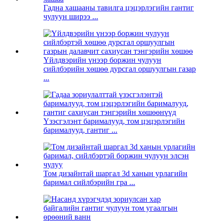
Гадна хашааны тавилга цэцэрлэгийн гантиг
чулуун ширээ ...
Үйлдвэрийн үнээр боржин чулуун
сийлбэрийн хөшөө дурсгал оршуулгын газар
...
Үзэсгэлэнт барималууд, том цэцэрлэгийн
барималууд, гантиг ...
Том дизайнтай шаргал 3d ханын урлагийн
баримал сийлбэрийн гра ...