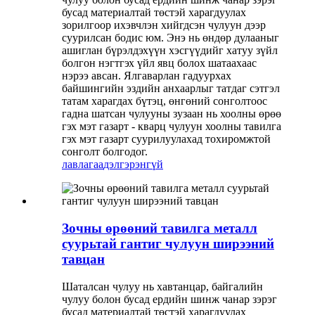
бусад материалтай төстэй харагдуулах
зорилгоор ихэвчлэн хийгдсэн чулуун дээр
суурилсан бодис юм. Энэ нь өндөр дулааныг
ашиглан бүрэлдэхүүн хэсгүүдийг хатуу зүйл
болгон нэгтгэх үйл явц болох шатаахаас
нэрээ авсан. Ялгаварлан гадуурхах
байшингийн эздийн анхаарлыг татдаг сэтгэл
татам харагдах бүтэц, өнгөний сонголтоос
гадна шатсан чулууны зузаан нь хоолны өрөө
гэх мэт газарт - кварц чулуун хоолны тавилга
гэх мэт газарт суурилуулахад тохиромжтой
сонголт болгодог.
лавлагаа
дэлгэрэнгүй
Зочны өрөөний тавилга металл
суурьтай гантиг чулуун ширээний
тавцан
Шаталсан чулуу нь хавтанцар, байгалийн
чулуу болон бусад ердийн шинж чанар зэрэг
бусад материалтай төстэй харагдуулах