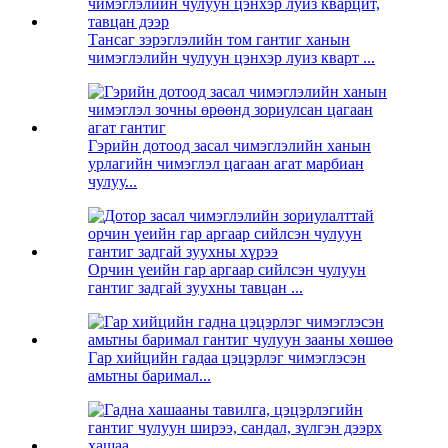
Тансаг зэрэглэлийн том гантиг ханын
чимэглэлийн чулуун цэнхэр луиз кварт ...
Гэрийн дотоод засал чимэглэлийн ханын
урлагийн чимэглэл цагаан агат марбиан
чулуу...
Орчин үеийн гар аргаар сийлсэн чулуун
гантиг задгай зуухны тавцан ...
Гар хийцийн гадаа цэцэрлэг чимэглэсэн
амьтны баримал...