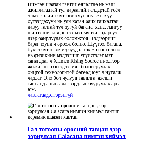
Нимгэн шаазан гантиг өнгөлгөө нь маш
ажиллагаатай тул дараагийн алдартай гоёл
чимэглэлийн бүтээгдэхүүн юм. Энэхүү
бүтээгдэхүүн нь уян хатан байх гайхалтай
давуу талтай тул дугуй багана, хана, лангуу,
ширээний тавцан гэх мэт муруй гадаргуу
дээр байрлуулах боломжтой. Тэдгээрийг
бараг юунд ч ороож болно. Шүүгээ, багана,
бүхэл бүтэн зочид буудал гэх мэт өнгөлгөө
нь физикийн мэдлэгийг үгүйсгэдэг мэт
санагддаг ч Xiamen Rising Source нь эдгээр
жижиг шаазан эдлэлийг боловсруулах
онцгой технологитой бөгөөд юуг ч нугалж
чаддаг. Энэ бол чулуун тавилга, ажлын
тавцанд ашигладаг зардлыг бууруулах арга
юм.
лавлагаа
дэлгэрэнгүй
Гал тогооны өрөөний тавцан дээр
зориулсан Calacatta нимгэн хиймэл