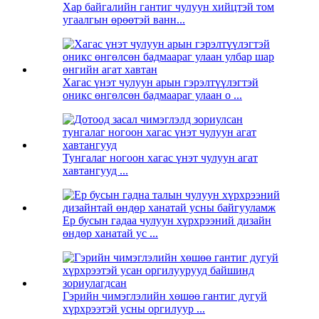
Хар байгалийн гантиг чулуун хийцтэй том
угаалгын өрөөтэй ванн...
Хагас үнэт чулуун арын гэрэлтүүлэгтэй
оникс өнгөлсөн бадмаараг улаан o ...
Тунгалаг ногоон хагас үнэт чулуун агат
хавтангууд ...
Ер бусын гадаа чулуун хүрхрээний дизайн
өндөр ханатай ус ...
Гэрийн чимэглэлийн хөшөө гантиг дугуй
хүрхрээтэй усны оргилуур ...