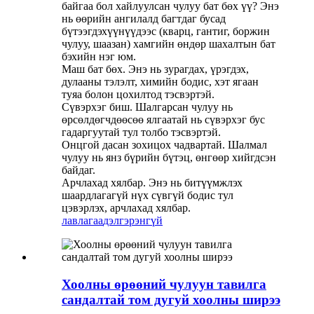
байгаа бол хайлуулсан чулуу бат бөх үү? Энэ
нь өөрийн ангилалд багтдаг бусад
бүтээгдэхүүнүүдээс (кварц, гантиг, боржин
чулуу, шаазан) хамгийн өндөр шахалтын бат
бэхийн нэг юм.
Маш бат бөх. Энэ нь зурагдах, үрэгдэх,
дулааны тэлэлт, химийн бодис, хэт ягаан
туяа болон цохилтод тэсвэртэй.
Сүвэрхэг биш. Шалгарсан чулуу нь
өрсөлдөгчдөөсөө ялгаатай нь сүвэрхэг бус
гадаргуутай тул толбо тэсвэртэй.
Онцгой дасан зохицох чадвартай. Шалмал
чулуу нь янз бүрийн бүтэц, өнгөөр ​​​​хийгдсэн
байдаг.
Арчлахад хялбар. Энэ нь битүүмжлэх
шаардлагагүй нүх сүвгүй бодис тул
цэвэрлэх, арчлахад хялбар.
лавлагаа
дэлгэрэнгүй
Хоолны өрөөний чулуун тавилга
сандалтай том дугуй хоолны ширээ