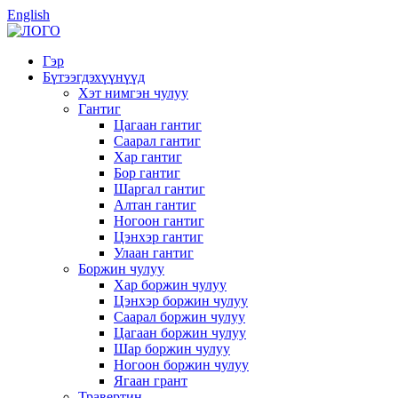
English
Гэр
Бүтээгдэхүүнүүд
Хэт нимгэн чулуу
Гантиг
Цагаан гантиг
Саарал гантиг
Хар гантиг
Бор гантиг
Шаргал гантиг
Алтан гантиг
Ногоон гантиг
Цэнхэр гантиг
Улаан гантиг
Боржин чулуу
Хар боржин чулуу
Цэнхэр боржин чулуу
Саарал боржин чулуу
Цагаан боржин чулуу
Шар боржин чулуу
Ногоон боржин чулуу
Ягаан грант
Травертин