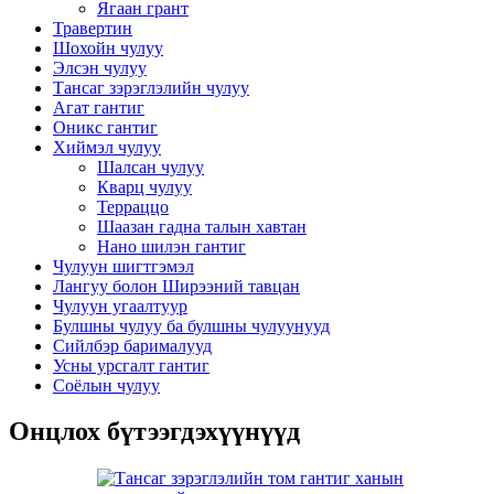
Ягаан грант
Травертин
Шохойн чулуу
Элсэн чулуу
Тансаг зэрэглэлийн чулуу
Агат гантиг
Оникс гантиг
Хиймэл чулуу
Шалсан чулуу
Кварц чулуу
Терраццо
Шаазан гадна талын хавтан
Нано шилэн гантиг
Чулуун шигтгэмэл
Лангуу болон Ширээний тавцан
Чулуун угаалтуур
Булшны чулуу ба булшны чулуунууд
Сийлбэр барималууд
Усны урсгалт гантиг
Соёлын чулуу
Онцлох бүтээгдэхүүнүүд