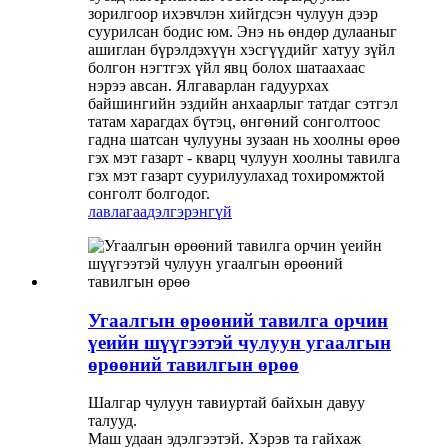
зорилгоор ихэвчлэн хийгдсэн чулуун дээр
суурилсан бодис юм. Энэ нь өндөр дулааныг
ашиглан бүрэлдэхүүн хэсгүүдийг хатуу зүйл
болгон нэгтгэх үйл явц болох шатаахаас
нэрээ авсан. Ялгаварлан гадуурхах
байшингийн эздийн анхаарлыг татдаг сэтгэл
татам харагдах бүтэц, өнгөний сонголтоос
гадна шатсан чулууны зузаан нь хоолны өрөө
гэх мэт газарт - кварц чулуун хоолны тавилга
гэх мэт газарт суурилуулахад тохиромжтой
сонголт болгодог.
лавлагаа
дэлгэрэнгүй
Угаалгын өрөөний тавилга орчин
үеийн шүүгээтэй чулуун угаалгын
өрөөний тавилгын өрөө
Шалгар чулуун тавиуртай байхын давуу
талууд.
Маш удаан эдэлгээтэй. Хэрэв та гайхаж