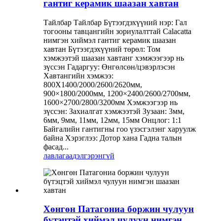
гантиг керамик шаазан хавтан
Тайлбар Тайлбар Бүтээгдэхүүний нэр: Гал
тогооны тавцангийн зориулалттай Calacatta
нимгэн хиймэл гантиг керамик шаазан
хавтан Бүтээгдэхүүний төрөл: Том
хэмжээтэй шаазан хавтанг хэмжээгээр нь
зүссэн Гадаргуу: Өнгөлсөн/цэвэрлэсэн
Хавтангийн хэмжээ:
800X1400/2000/2600/2620мм,
900×1800/2000мм, 1200×2400/2600/2700мм,
1600×2700/2800/3200мм Хэмжээгээр нь
зүссэн: Захиалгат хэмжээтэй Зузаан: 3мм,
6мм, 9мм, 11мм, 12мм, 15мм Онцлог: 1:1
Байгалийн гантигны гоо үзэсгэлэнг харуулж
байна Хэрэглээ: Дотор хана Гадна талын
фасад...
лавлагаа
дэлгэрэнгүй
Хөнгөн Патагониа боржин чулуун
бүтэцтэй хиймэл чулуун нимгэн