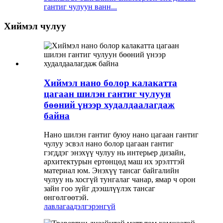
гантиг чулуун ванн...
Хиймэл чулуу
Хиймэл нано болор калакатта
цагаан шилэн гантиг чулуун
бөөний үнээр худалдаалагдаж
байна
Нано шилэн гантиг буюу нано цагаан гантиг
чулуу эсвэл нано болор цагаан гантиг
гэгддэг энэхүү чулуу нь интерьер дизайн,
архитектурын ертөнцөд маш их эрэлттэй
материал юм. Энэхүү тансаг байгалийн
чулуу нь хосгүй тунгалаг чанар, ямар ч орон
зайн гоо зүйг дээшлүүлэх тансаг
өнгөлгөөтэй.
лавлагаа
дэлгэрэнгүй