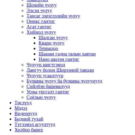
Шохойн чулуу
Элсэн чулуу
Тансаг зэрэглэлийн чулуу
Оникс гантиг
Агат гантиг
Хиймэл чулуу
Шалсан чулуу
Кварц чулуу
Терраццо
Шаазан гадна талын хавтан
Нано шилэн гантиг
Чулуун шигтгэмэл
Лангуу болон Ширээний тавцан
Чулуун угаалтуур
Булшны чулуу ба булшны чулуунууд
Сийлбэр барималууд
Усны урсгалт гантиг
Соёлын чулуу
Төслүүд
Мэдээ
Видеонууд
Бидний тухай
Түгээмэл асуултууд
Холбоо барих