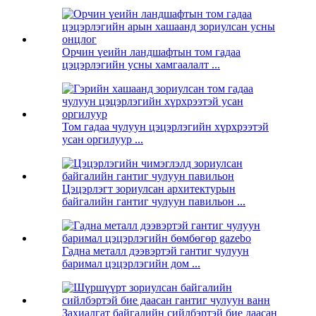
Орчин үеийн ландшафтын том гадаа
цэцэрлэгийн усны хамгаалалт ...
Том гадаа чулуун цэцэрлэгийн хүрхрээтэй
усан оргилуур ...
Цэцэрлэгт зориулсан архитектурын
байгалийн гантиг чулуун павильон ...
Гадна металл дээвэртэй гантиг чулуун
баримал цэцэрлэгийн дом ...
Захиалгат байгалийн сийлбэртэй бие даасан