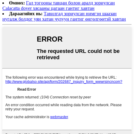
Өмнөх:
Гал тогооны тавцан болон аралд зориулсан
Calacatta dover хясааны цагаан гантиг хавтан
Дараагийнх нь:
Тавилгад зориулсан нимгэн шаазан
нугалж болдог уян хатан чулуун гантиг өнгөлгөөтэй хавтан