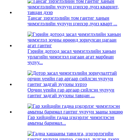
Тансаг зэрэглэлийн том гантиг ханын
чимэглэлийн чулуун цэнхэр луиз кварт ...
Гэрийн дотоод засал чимэглэлийн ханын
урлагийн чимэглэл цагаан агат марбиан
чулуу...
Орчин үеийн гар аргаар сийлсэн чулуун
гантиг задгай зуухны тавцан ...
Гар хийцийн гадаа цэцэрлэг чимэглэсэн
амьтны баримал...