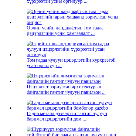
хүрхрээтэй усны оргилуур ...
Орчин үеийн ландшафтын том гадаа
цэцэрлэгийн усны хамгаалалт ...
Том гадаа чулуун цэцэрлэгийн хүрхрээтэй
усан оргилуур ...
Цэцэрлэгт зориулсан архитектурын
байгалийн гантиг чулуун павильон ...
Гадна металл дээвэртэй гантиг чулуун
баримал цэцэрлэгийн дом ...