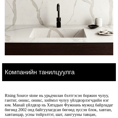
Компанийн танилцуулга
Rising Source stone нь урьдчилан бэлтгэсэн боржин чулуу,
гантиг, оникс, оникс, хиймэл чулуу үйлдвэрлэгчдийн нэг
юм. Манай үйлдвэр нь Хятадын Фужиань мужид байрладаг
бөгөөд 2002 онд байгуулагдсан бөгөөд зүссэн блок, хавтан,
хавтанцар, усны тийрэлтэт, шат, лангууны тавцан,