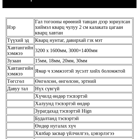
Гал тогооны өрөөний тавцан дээр зориулсан
Нэр
хиймэл кварц чулуу 2 см калаката цагаан
кварц хавтан
Түүхий эд
Кварц нунтаг, давирхай гэх мэт
Хавтангийн
3200 x 1600мм, 3000×1400мм
хэмжээ
Зузаан
15мм, 18мм, 20мм, 30мм
Хавтангийн
Ямар ч хэмжээтэй зүсэлт хийх боломжтой
хэмжээ
Төгсгөл
Өнгөлсөн, өнгөлсөн, эртний
Давуу тал
Нүх сүвгүй
Хүчилд өндөр тэсвэртэй
Халуунд тэсвэртэй өндөр
Зурагдахад тэсвэртэй Hign
Будалтанд тэсвэртэй
Өндөр нугалах хүч
Хялбар засвар үйлчилгээ, цэвэрлэгээ