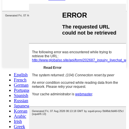
English
French
German
Portuguese
Spanish
Russian
Japanese
Korean
Arabic
Irish
Greek