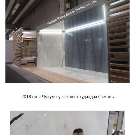
2018 оны Чулуун үзэсгэлэн худалдаа Сямэнь