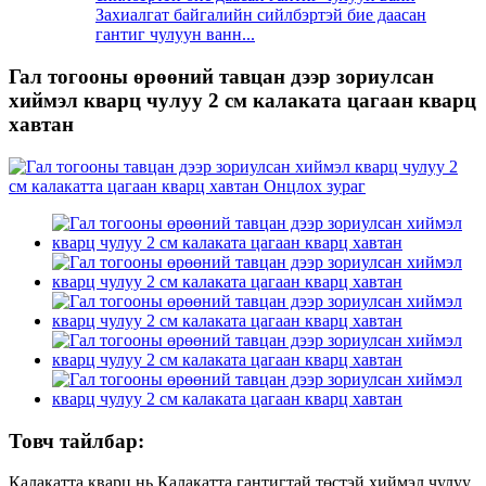
Захиалгат байгалийн сийлбэртэй бие даасан
гантиг чулуун ванн...
Гал тогооны өрөөний тавцан дээр зориулсан
хиймэл кварц чулуу 2 см калаката цагаан кварц
хавтан
Товч тайлбар:
Калакатта кварц нь Калакатта гантигтай төстэй хиймэл чулуу