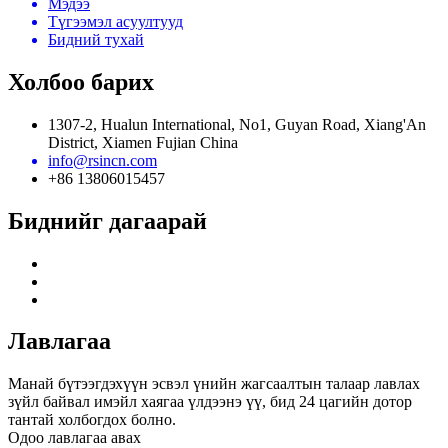
Мэдээ
Түгээмэл асуултууд
Бидний тухай
Холбоо барих
1307-2, Hualun International, No1, Guyan Road, Xiang'An
District, Xiamen Fujian China
info@rsincn.com
+86 13806015457
Биднийг дагаарай
Лавлагаа
Манай бүтээгдэхүүн эсвэл үнийн жагсаалтын талаар лавлах
зүйл байвал имэйл хаягаа үлдээнэ үү, бид 24 цагийн дотор
тантай холбогдох болно.
Одоо лавлагаа авах