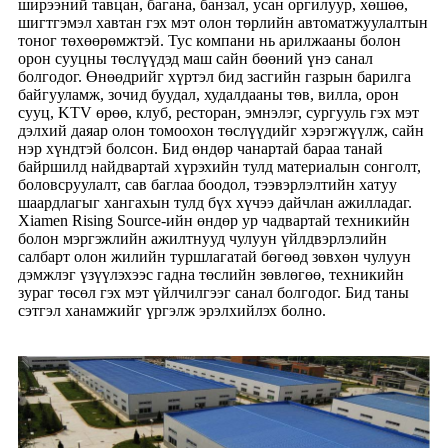
ширээний тавцан, багана, банзал, усан оргилуур, хөшөө,
шигтгэмэл хавтан гэх мэт олон төрлийн автоматжуулалтын
тоног төхөөрөмжтэй. Тус компани нь арилжааны болон
орон сууцны төслүүдэд маш сайн бөөний үнэ санал
болгодог. Өнөөдрийг хүртэл бид засгийн газрын барилга
байгууламж, зочид буудал, худалдааны төв, вилла, орон
сууц, KTV өрөө, клуб, ресторан, эмнэлэг, сургууль гэх мэт
дэлхий даяар олон томоохон төслүүдийг хэрэгжүүлж, сайн
нэр хүндтэй болсон. Бид өндөр чанартай бараа танай
байршилд найдвартай хүрэхийн тулд материалын сонголт,
боловсруулалт, сав баглаа боодол, тээвэрлэлтийн хатуу
шаардлагыг хангахын тулд бүх хүчээ дайчлан ажилладаг.
Xiamen Rising Source-ийн өндөр ур чадвартай техникийн
болон мэргэжлийн ажилтнууд чулуун үйлдвэрлэлийн
салбарт олон жилийн туршлагатай бөгөөд зөвхөн чулуун
дэмжлэг үзүүлэхээс гадна төслийн зөвлөгөө, техникийн
зураг төсөл гэх мэт үйлчилгээг санал болгодог. Бид таны
сэтгэл ханамжийг үргэлж эрэлхийлэх болно.