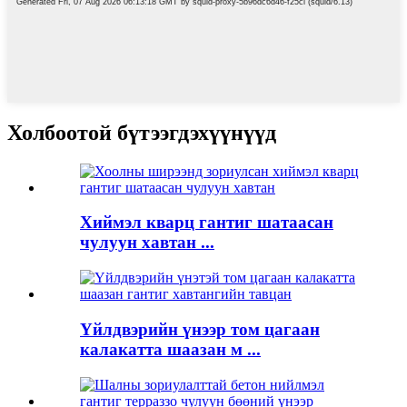
Холбоотой бүтээгдэхүүнүүд
Хиймэл кварц гантиг шатаасан
чулуун хавтан ...
Үйлдвэрийн үнээр том цагаан
калакатта шаазан м ...