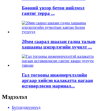
Бөөний үнээр бетон нийлмэл
гантиг терра ...
20мм саарал шаазан гадна талын
хашааны цэцэрлэгийн хучилт ...
Гал тогооны инженерчлэлийн
аргаар хийсэн калакатта цагаан
өсгөвөрлөсөн маринад...
Мэдээлэл
Бүтээгдэхүүнүүд