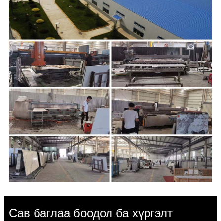
Сав баглаа боодол ба хүргэлт