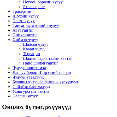
Ногоон боржин чулуу
Ягаан грант
Травертин
Шохойн чулуу
Элсэн чулуу
Тансаг зэрэглэлийн чулуу
Агат гантиг
Оникс гантиг
Хиймэл чулуу
Шалсан чулуу
Кварц чулуу
Терраццо
Шаазан гадна талын хавтан
Нано шилэн гантиг
Чулуун шигтгэмэл
Лангуу болон Ширээний тавцан
Чулуун угаалтуур
Булшны чулуу ба булшны чулуунууд
Сийлбэр барималууд
Усны урсгалт гантиг
Соёлын чулуу
Онцлох бүтээгдэхүүнүүд