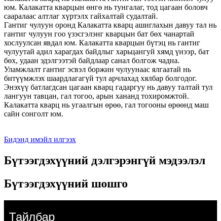
юм. Калакатта кварцын өнгө нь тунгалаг, тод цагаан боловч
сааралаас алтлаг хүртэлх гайхалтай судалтай.
Гантиг чулуун оронд Калакатта кварц ашиглахын давуу тал нь
гантиг чулуун гоо үзэсгэлэнг кварцын бат бөх чанартай
хослуулсан явдал юм. Калакатта кварцын бүтэц нь гантиг
чулуутай адил харагдах байдлыг харьцангуй хямд үнээр, бат
бөх, удаан эдэлгээтэй байдлаар санал болгож чадна.
Уламжлалт гантиг эсвэл боржин чулуунаас ялгаатай нь
битүүмжлэх шаардлагагүй тул арчлахад хялбар болгодог.
Энэхүү батлагдсан цагаан кварц гадаргуу нь давуу талтай тул
лангуун тавцан, гал тогоо, арын хананд тохиромжтой.
Калакатта кварц нь угаалгын өрөө, гал тогооны өрөөнд маш
сайн сонголт юм.
Бидэнд имэйл илгээх
Бүтээгдэхүүний дэлгэрэнгүй мэдээлэл
Бүтээгдэхүүний шошго
Тайлбар