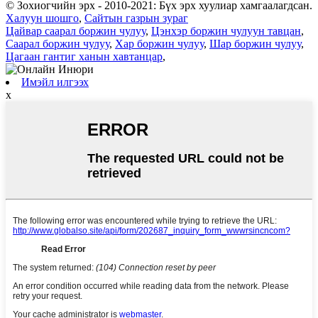
© Зохиогчийн эрх - 2010-2021: Бүх эрх хуулиар хамгаалагдсан.
Халуун шошго
,
Сайтын газрын зураг
Цайвар саарал боржин чулуу
,
Цэнхэр боржин чулуун тавцан
,
Саарал боржин чулуу
,
Хар боржин чулуу
,
Шар боржин чулуу
,
Цагаан гантиг ханын хавтанцар
,
Имэйл илгээх
x