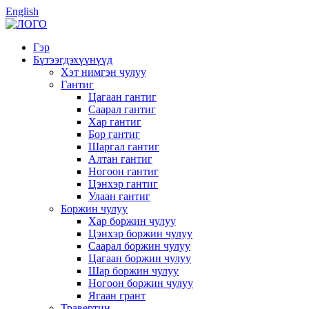
English
Гэр
Бүтээгдэхүүнүүд
Хэт нимгэн чулуу
Гантиг
Цагаан гантиг
Саарал гантиг
Хар гантиг
Бор гантиг
Шаргал гантиг
Алтан гантиг
Ногоон гантиг
Цэнхэр гантиг
Улаан гантиг
Боржин чулуу
Хар боржин чулуу
Цэнхэр боржин чулуу
Саарал боржин чулуу
Цагаан боржин чулуу
Шар боржин чулуу
Ногоон боржин чулуу
Ягаан грант
Травертин