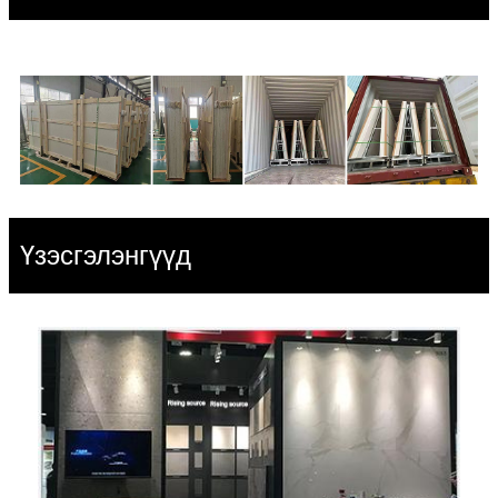
Үзэсгэлэнгүүд