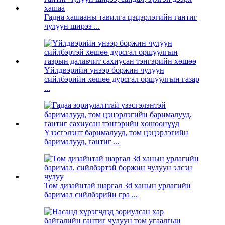
Гадна хашааны тавилга цэцэрлэгийн гантиг
чулуун ширээ ...
Үйлдвэрийн үнээр боржин чулуун
сийлбэрийн хөшөө дурсгал оршуулгын газар
...
Үзэсгэлэнт барималууд, том цэцэрлэгийн
барималууд, гантиг ...
Том дизайнтай шаргал 3d ханын урлагийн
баримал сийлбэрийн гра ...