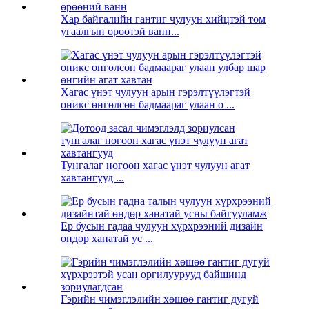
Хар байгалийн гантиг чулуун хийцтэй том
угаалгын өрөөтэй ванн...
Хагас үнэт чулуун арын гэрэлтүүлэгтэй
оникс өнгөлсөн бадмаараг улаан o ...
Тунгалаг ногоон хагас үнэт чулуун агат
хавтангууд ...
Ер бусын гадаа чулуун хүрхрээний дизайн
өндөр ханатай ус ...
Гэрийн чимэглэлийн хөшөө гантиг дугуй