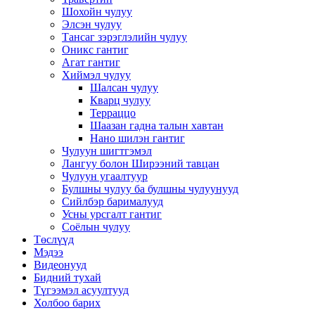
Шохойн чулуу
Элсэн чулуу
Тансаг зэрэглэлийн чулуу
Оникс гантиг
Агат гантиг
Хиймэл чулуу
Шалсан чулуу
Кварц чулуу
Терраццо
Шаазан гадна талын хавтан
Нано шилэн гантиг
Чулуун шигтгэмэл
Лангуу болон Ширээний тавцан
Чулуун угаалтуур
Булшны чулуу ба булшны чулуунууд
Сийлбэр барималууд
Усны урсгалт гантиг
Соёлын чулуу
Төслүүд
Мэдээ
Видеонууд
Бидний тухай
Түгээмэл асуултууд
Холбоо барих