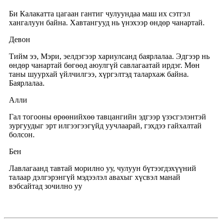
Би Калакатта цагаан гантиг чулуундаа маш их сэтгэл
хангалуун байна. Хавтангууд нь үнэхээр өндөр чанартай.
Девон
Тийм ээ, Мэри, эелдэгээр хариулсанд баярлалаа. Эдгээр нь
өндөр чанартай бөгөөд аюулгүй савлагаатай ирдэг. Мөн
таны шуурхай үйлчилгээ, хүргэлтэд талархаж байна.
Баярлалаа.
Алли
Гал тогооны өрөөнийхөө тавцангийн эдгээр үзэсгэлэнтэй
зургуудыг эрт илгээгээгүйд уучлаарай, гэхдээ гайхалтай
болсон.
Бен
Лавлагаанд тавтай морилно уу, чулуун бүтээгдэхүүний
талаар дэлгэрэнгүй мэдээлэл авахыг хүсвэл манай
вэбсайтад зочилно уу