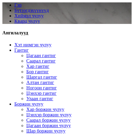
Гэр
Бүтээгдэхүүнүүд
Хиймэл чулуу
Кварц чулуу
Ангилалууд
Хэт нимгэн чулуу
Гантиг
Цагаан гантиг
Саарал гантиг
Хар гантиг
Бор гантиг
Шаргал гантиг
Алтан гантиг
Ногоон гантиг
Цэнхэр гантиг
Улаан гантиг
Боржин чулуу
Хар боржин чулуу
Цэнхэр боржин чулуу
Саарал боржин чулуу
Цагаан боржин чулуу
Шар боржин чулуу