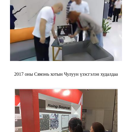
2017 оны Сямэнь хотын Чулуун үзэсгэлэн худалдаа