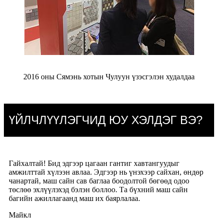
2016 оны Сямэнь хотын Чулуун үзэсгэлэн худалдаа
ҮЙЛЧЛҮҮЛЭГЧИД ЮУ ХЭЛДЭГ ВЭ?
Гайхалтай! Бид эдгээр цагаан гантиг хавтангуудыг
амжилттай хүлээн авлаа. Эдгээр нь үнэхээр сайхан, өндөр
чанартай, маш сайн сав баглаа боодолтой бөгөөд одоо
төслөө эхлүүлэхэд бэлэн боллоо. Та бүхний маш сайн
багийн ажиллагаанд маш их баярлалаа.
Майкл