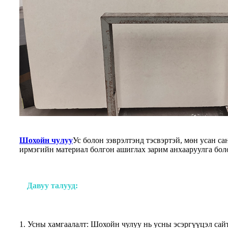
Шохойн чулуу
Ус болон зэврэлтэнд тэсвэртэй, мөн усан с
ирмэгийн материал болгон ашиглах зарим анхааруулга бол
Давуу талууд:
1. Усны хамгаалалт: Шохойн чулуу нь усны эсэргүүцэл сай