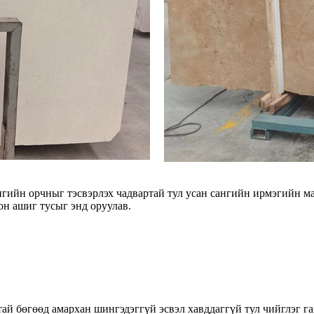
ангийн орчныг тэсвэрлэх чадвартай тул усан сангийн ирмэгийн 
он ашиг тусыг энд оруулав.
тай бөгөөд амархан шингэдэггүй эсвэл хавддаггүй тул чийглэг га