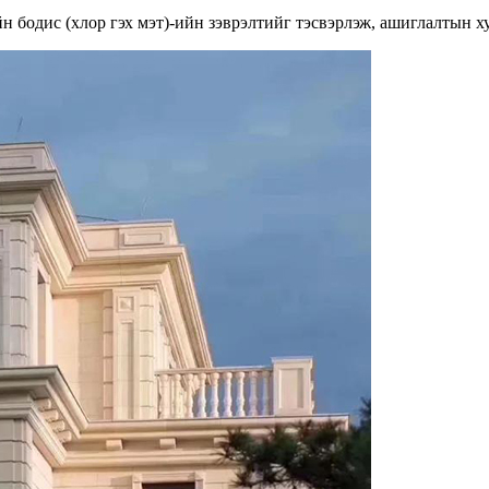
н бодис (хлор гэх мэт)-ийн зэврэлтийг тэсвэрлэж, ашиглалтын ху