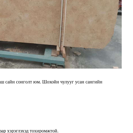
маш сайн сонголт юм. Шохойн чулууг усан сангийн
зар хэрэглэхэд тохиромжтой.