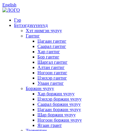
English
Гэр
Бүтээгдэхүүнүүд
Хэт нимгэн чулуу
Гантиг
Цагаан гантиг
Саарал гантиг
Хар гантиг
Бор гантиг
Шаргал гантиг
Алтан гантиг
Ногоон гантиг
Цэнхэр гантиг
Улаан гантиг
Боржин чулуу
Хар боржин чулуу
Цэнхэр боржин чулуу
Саарал боржин чулуу
Цагаан боржин чулуу
Шар боржин чулуу
Ногоон боржин чулуу
Ягаан грант
Травертин