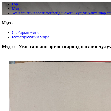
Гэр
Мэдээ
Усан сангийн эргэн тойронд шохойн чулуун хавтанцар са
Мэдээ
Салбарын мэдээ
Бүтээгдэхүүний мэдээ
Мэдээ - Усан сангийн эргэн тойронд шохойн чулу