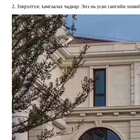
2. Зэврэлтээс хамгаалах чадвар: Энэ нь усан сангийн химий