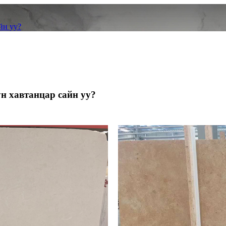
йн уу?
ун хавтанцар сайн уу?