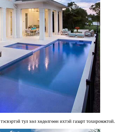
д тэсвэртэй тул хөл хөдөлгөөн ихтэй газарт тохиромжтой.