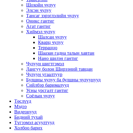
Шохойн чулуу
Элсэн чулуу
Тансаг зэрэглэлийн чулуу
Оникс гантиг
Агат гантиг
Хиймэл чулуу
Шалсан чулуу
Кварц чулуу
Терраццо
Шаазан гадна талын хавтан
Нано шилэн гантиг
Чулуун шигтгэмэл
Лангуу болон Ширээний тавцан
Чулуун угаалтуур
Булшны чулуу ба булшны чулуунууд
Сийлбэр барималууд
Усны урсгалт гантиг
Соёлын чулуу
Төслүүд
Мэдээ
Видеонууд
Бидний тухай
Түгээмэл асуултууд
Холбоо барих