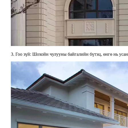
3. Гоо зүй: Шохойн чулууны байгалийн бүтэц, өнгө нь уса