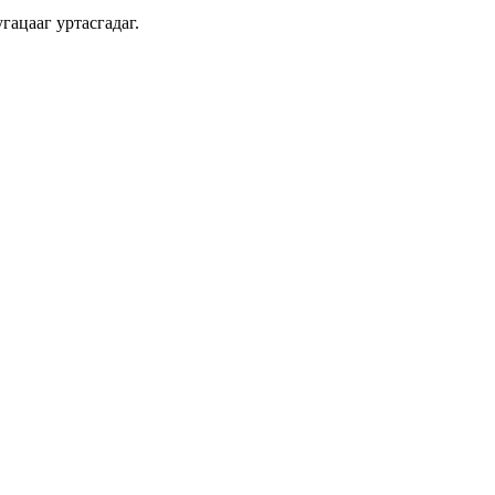
гацааг уртасгадаг.