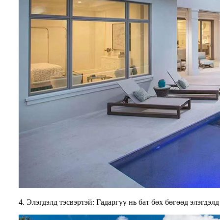
4. Элэгдэлд тэсвэртэй: Гадаргуу нь бат бөх бөгөөд элэгдэл